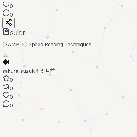
0
0
GUIDE
[SAMPLE] Speed Reading Techniques
📖
sakura_suzuki
4 か月前
0
0
0
0