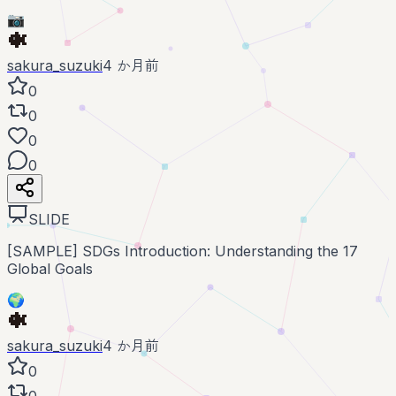
📷
sakura_suzuki
4 か月前
0
0
0
0
SLIDE
[SAMPLE] SDGs Introduction: Understanding the 17
Global Goals
🌍
sakura_suzuki
4 か月前
0
0