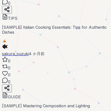
0
TIPS
[SAMPLE] Italian Cooking Essentials: Tips for Authentic
Dishes
🍝
sakura_suzuki
4 か月前
0
0
0
0
GUIDE
[SAMPLE] Mastering Composition and Lighting