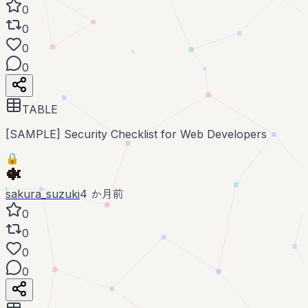
0
0
0
0
TABLE
[SAMPLE] Security Checklist for Web Developers
🔒
sakura_suzuki
4 か月前
0
0
0
0