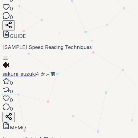
0
0
GUIDE
[SAMPLE] Speed Reading Techniques
📖
sakura_suzuki
4 か月前
0
0
0
0
MEMO