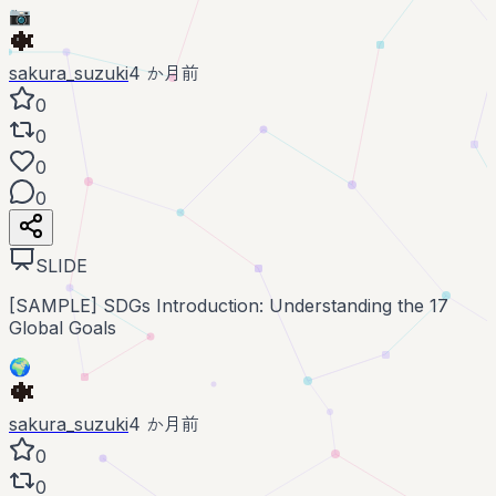
📷
sakura_suzuki
4 か月前
0
0
0
0
SLIDE
[SAMPLE] SDGs Introduction: Understanding the 17
Global Goals
🌍
sakura_suzuki
4 か月前
0
0