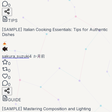
0
TIPS
[SAMPLE] Italian Cooking Essentials: Tips for Authentic
Dishes
🍝
sakura_suzuki
4 か月前
0
0
0
0
GUIDE
[SAMPLE] Mastering Composition and Lighting