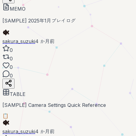
MEMO
[SAMPLE] 2025年1月プレイログ
sakura_suzuki
4 か月前
0
0
0
0
TABLE
[SAMPLE] Camera Settings Quick Reference
📋
sakura_suzuki
4 か月前