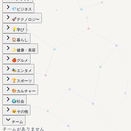
💎
ビジネス
🚀
テクノロジー
💡
学び
🏠
暮らし
✨
健康・美容
🍎
グルメ
🎭
エンタメ
🏆
スポーツ
🎨
カルチャー
🌍
社会
🐱
その他
チーム
チームがありません