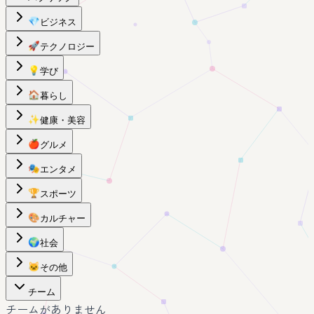
💎
ビジネス
🚀
テクノロジー
💡
学び
🏠
暮らし
✨
健康・美容
🍎
グルメ
🎭
エンタメ
🏆
スポーツ
🎨
カルチャー
🌍
社会
🐱
その他
チーム
チームがありません