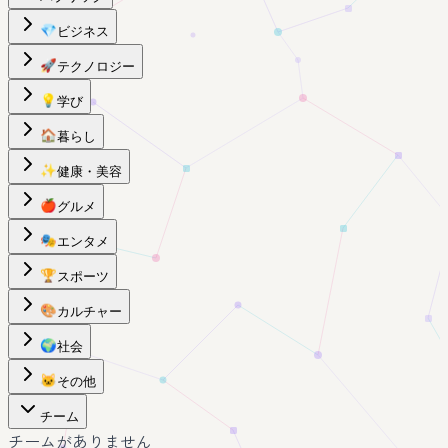
💎
ビジネス
🚀
テクノロジー
💡
学び
🏠
暮らし
✨
健康・美容
🍎
グルメ
🎭
エンタメ
🏆
スポーツ
🎨
カルチャー
🌍
社会
🐱
その他
チーム
チームがありません