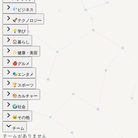
💎
ビジネス
🚀
テクノロジー
💡
学び
🏠
暮らし
✨
健康・美容
🍎
グルメ
🎭
エンタメ
🏆
スポーツ
🎨
カルチャー
🌍
社会
🐱
その他
チーム
チームがありません