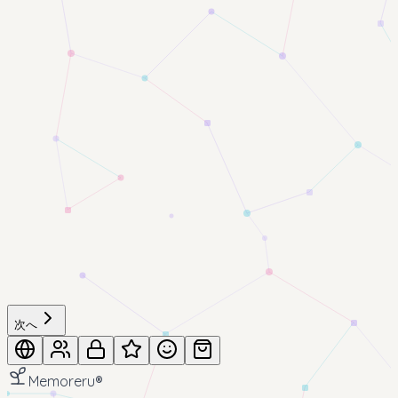
次へ
Memoreru
®