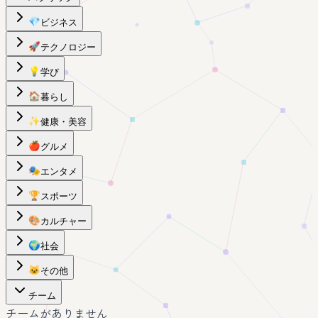
💎
ビジネス
🚀
テクノロジー
💡
学び
🏠
暮らし
✨
健康・美容
🍎
グルメ
🎭
エンタメ
🏆
スポーツ
🎨
カルチャー
🌍
社会
🐱
その他
チーム
チームがありません