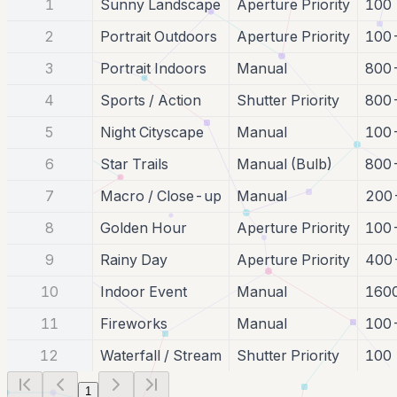
1
Sunny Landscape
Aperture Priority
100
2
Portrait Outdoors
Aperture Priority
100
3
Portrait Indoors
Manual
800
4
Sports / Action
Shutter Priority
800
5
Night Cityscape
Manual
100
6
Star Trails
Manual (Bulb)
800
7
Macro / Close-up
Manual
200
8
Golden Hour
Aperture Priority
100
9
Rainy Day
Aperture Priority
400
10
Indoor Event
Manual
160
11
Fireworks
Manual
100
12
Waterfall / Stream
Shutter Priority
100
1