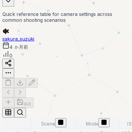
Quick reference table for camera settings across
common shooting scenarios
sakura_suzuki
4 か月前
0
保存
Scene
Mode
I