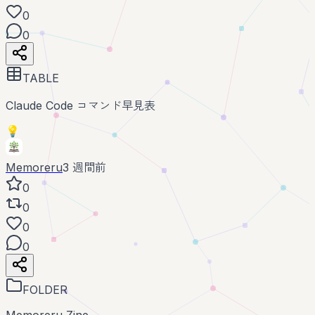
0
0
TABLE
Claude Code コマンド早見表
💡
Memoreru
3 週間前
0
0
0
0
FOLDER
Memoreru Zine