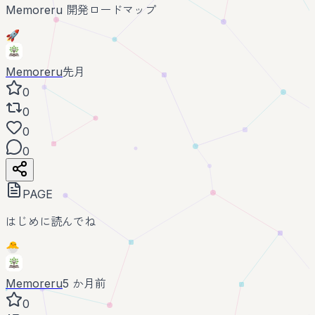
Memoreru 開発ロードマップ
🚀
Memoreru
先月
0
0
0
0
PAGE
はじめに読んでね
🐣
Memoreru
5 か月前
0