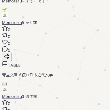
Memoreruにようこそ！
🌱
Memoreru
5 か月前
0
0
0
0
TABLE
青空文庫で読む日本近代文学
📖
Memoreru
3 週間前
0