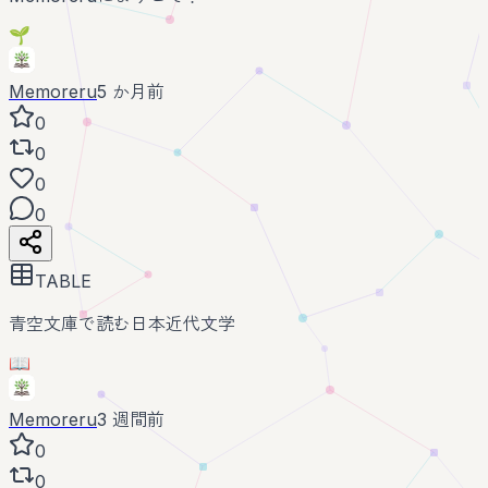
🌱
Memoreru
5 か月前
0
0
0
0
TABLE
青空文庫で読む日本近代文学
📖
Memoreru
3 週間前
0
0