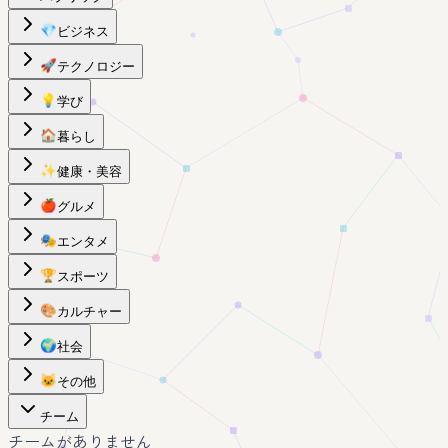
💎
ビジネス
🚀
テクノロジー
💡
学び
🏠
暮らし
✨
健康・美容
🍎
グルメ
🎭
エンタメ
🏆
スポーツ
🎨
カルチャー
🌍
社会
🐱
その他
チーム
チームがありません