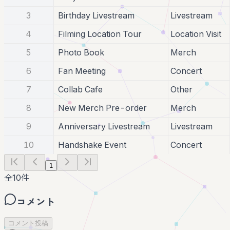
3
Birthday Livestream
Livestream
4
Filming Location Tour
Location Visit
5
Photo Book
Merch
6
Fan Meeting
Concert
7
Collab Cafe
Other
8
New Merch Pre-order
Merch
9
Anniversary Livestream
Livestream
10
Handshake Event
Concert
1
全
10
件
コメント
コメント投稿