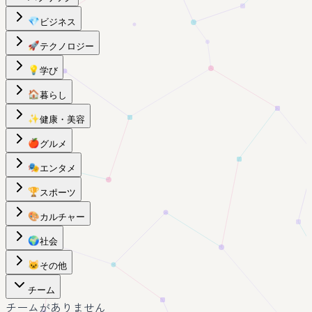
💎
ビジネス
🚀
テクノロジー
💡
学び
🏠
暮らし
✨
健康・美容
🍎
グルメ
🎭
エンタメ
🏆
スポーツ
🎨
カルチャー
🌍
社会
🐱
その他
チーム
チームがありません