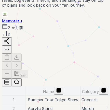
faves. Log events, merch, and spending to stay on top
of plans and look back on your fan journey.
Memoreru
2 か月前
0
保存
Name
Category
1
Summer Tour Tokyo Show
Concert
2
Acrylic Stand
Merch