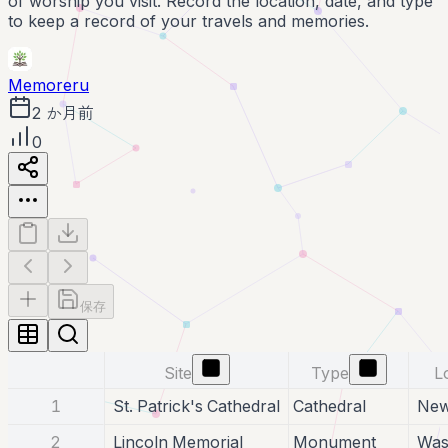
of worship you visit. Record the location, date, and type
to keep a record of your travels and memories.
Memoreru
2 か月前
0
保存
Site
Type
L
1
St. Patrick's Cathedral
Cathedral
New
2
Lincoln Memorial
Monument
Was