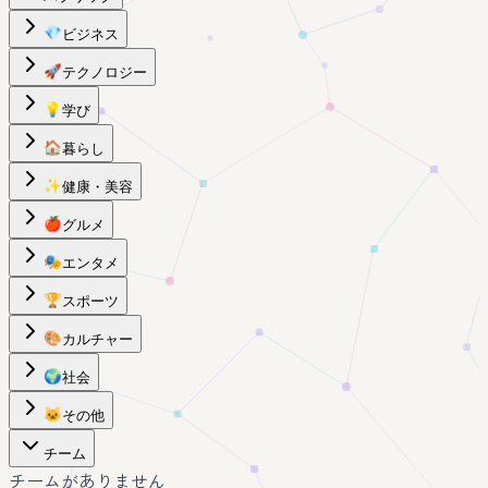
💎
ビジネス
🚀
テクノロジー
💡
学び
🏠
暮らし
✨
健康・美容
🍎
グルメ
🎭
エンタメ
🏆
スポーツ
🎨
カルチャー
🌍
社会
🐱
その他
チーム
チームがありません