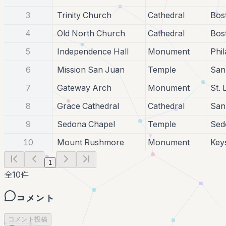
3
Trinity Church
Cathedral
Bos
4
Old North Church
Cathedral
Bos
5
Independence Hall
Monument
Phi
6
Mission San Juan
Temple
San
7
Gateway Arch
Monument
St.
8
Grace Cathedral
Cathedral
San
9
Sedona Chapel
Temple
Sed
10
Mount Rushmore
Monument
Key
1
全
10
件
コメント
コメント投稿