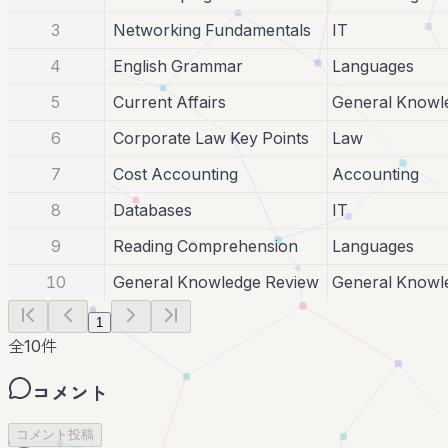
3
Networking Fundamentals
IT
4
English Grammar
Languages
5
Current Affairs
General Knowl
6
Corporate Law Key Points
Law
7
Cost Accounting
Accounting
8
Databases
IT
9
Reading Comprehension
Languages
10
General Knowledge Review
General Knowl
1
全
10
件
コメント
コメント投稿