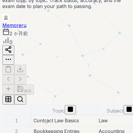
exam topic by topic. Track status, accuracy, and the
exam date to plan your path to passing.
Memoreru
2 か月前
0
保存
Topic
Subject
1
Contract Law Basics
Law
2
Bookkeeping Entries
Accounting