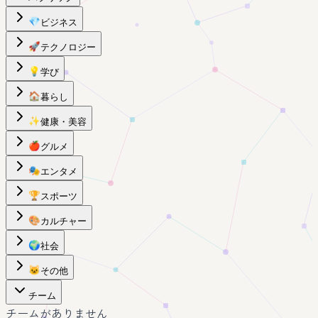
💎
ビジネス
🚀
テクノロジー
💡
学び
🏠
暮らし
✨
健康・美容
🍎
グルメ
🎭
エンタメ
🏆
スポーツ
🎨
カルチャー
🌍
社会
🐱
その他
チーム
チームがありません