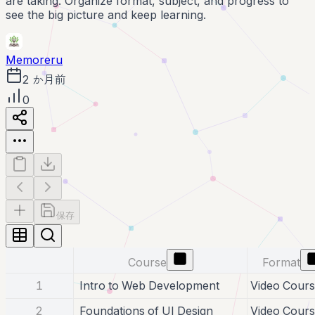
are taking. Organize format, subject, and progress to
see the big picture and keep learning.
Memoreru
2 か月前
0
保存
Course
Format
1
Intro to Web Development
Video Cour
2
Foundations of UI Design
Video Cour