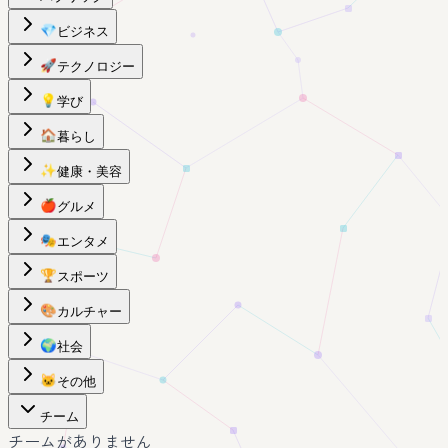
💎
ビジネス
🚀
テクノロジー
💡
学び
🏠
暮らし
✨
健康・美容
🍎
グルメ
🎭
エンタメ
🏆
スポーツ
🎨
カルチャー
🌍
社会
🐱
その他
チーム
チームがありません