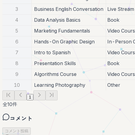
3
Business English Conversation
Live Stream
4
Data Analysis Basics
Book
5
Marketing Fundamentals
Video Cour
6
Hands-On Graphic Design
In-Person C
7
Intro to Spanish
Video Cour
8
Presentation Skills
Book
9
Algorithms Course
Video Cour
10
Learning Photography
Other
1
全
10
件
コメント
コメント投稿