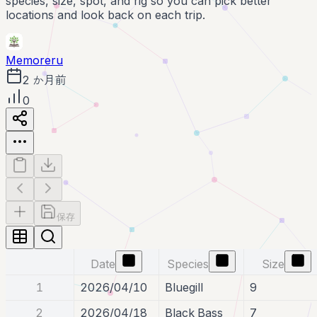
species, size, spot, and rig so you can pick better
locations and look back on each trip.
Memoreru
2 か月前
0
保存
Date
Species
Size
1
2026/04/10
Bluegill
9
2
2026/04/18
Black Bass
7