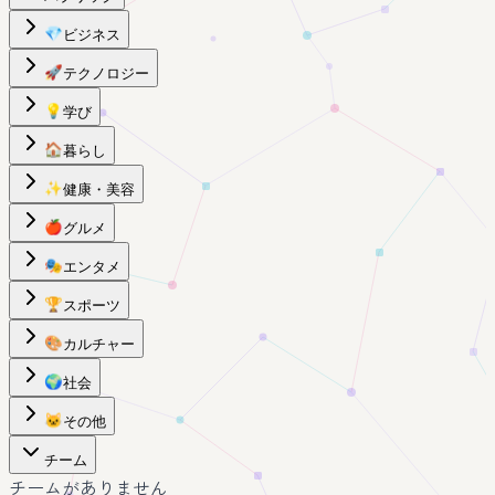
💎
ビジネス
🚀
テクノロジー
💡
学び
🏠
暮らし
✨
健康・美容
🍎
グルメ
🎭
エンタメ
🏆
スポーツ
🎨
カルチャー
🌍
社会
🐱
その他
チーム
チームがありません