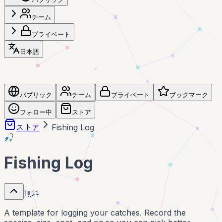
チーム
プライベート
日本語
パブリック
チーム
プライベート
ブックマーク
フォロー中
ストア
ストア
Fishing Log
🎣
Fishing Log
無料
A template for logging your catches. Record the