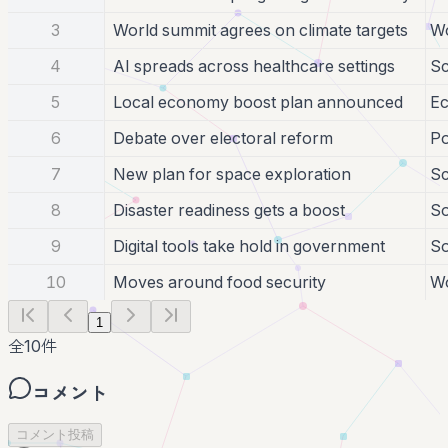
3
World summit agrees on climate targets
Wo
4
AI spreads across healthcare settings
Sc
5
Local economy boost plan announced
E
6
Debate over electoral reform
Po
7
New plan for space exploration
Sc
8
Disaster readiness gets a boost
So
9
Digital tools take hold in government
So
10
Moves around food security
Wo
1
全
10
件
コメント
コメント投稿