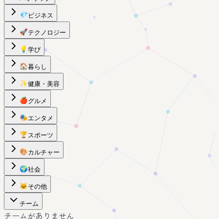
💎
ビジネス
🚀
テクノロジー
💡
学び
🏠
暮らし
✨
健康・美容
🍎
グルメ
🎭
エンタメ
🏆
スポーツ
🎨
カルチャー
🌍
社会
🐱
その他
チーム
チームがありません