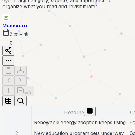
eye. Track category, source, and importance to
organize what you read and revisit it later.
Memoreru
2 か月前
0
保存
Headline
C
1
Renewable energy adoption keeps rising
E
2
New education program gets underway
So