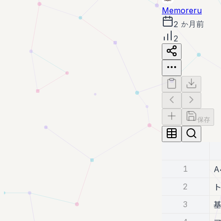
Memoreru
2 か月前
2
保存
1
A
2
3