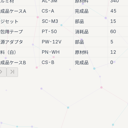
AL-3M
340
アルミ材
原材料
CS-A
45
完成品ケースA
完成品
SC-M3
15
ネジセット
部品
PT-50
60
梱包用テープ
消耗品
PW-12V
5
電源アダプタ
部品
PN-WH
12
塗料（白）
原材料
CS-B
0
完成品ケースB
完成品