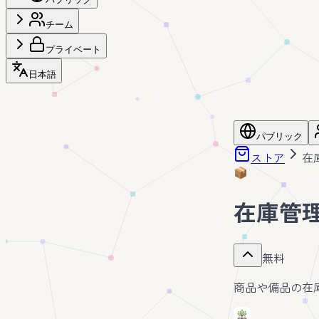
チーム
プライベート
日本語
パブリック
ストア
在
📦
在庫管
無料
商品や備品の在