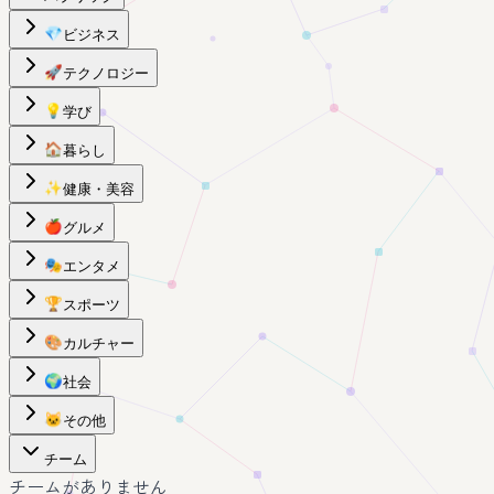
💎
ビジネス
🚀
テクノロジー
💡
学び
🏠
暮らし
✨
健康・美容
🍎
グルメ
🎭
エンタメ
🏆
スポーツ
🎨
カルチャー
🌍
社会
🐱
その他
チーム
チームがありません