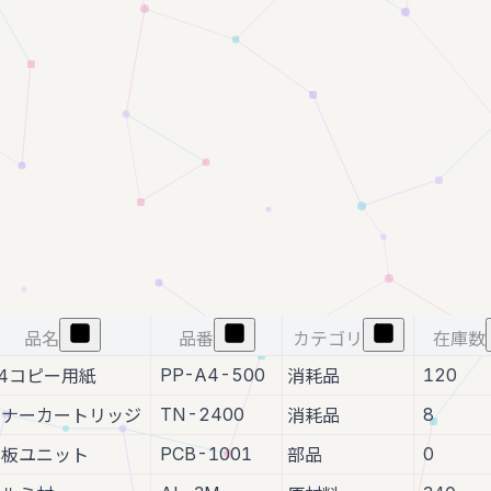
品名
品番
カテゴリ
在庫数
PP-A4-500
120
4コピー用紙
消耗品
TN-2400
8
トナーカートリッジ
消耗品
PCB-1001
0
基板ユニット
部品