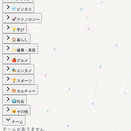
💎
ビジネス
🚀
テクノロジー
💡
学び
🏠
暮らし
✨
健康・美容
🍎
グルメ
🎭
エンタメ
🏆
スポーツ
🎨
カルチャー
🌍
社会
🐱
その他
チーム
チームがありません