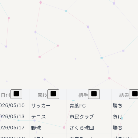
日付
競技
相手
結果
026/05/10
サッカー
青葉FC
勝ち
026/05/13
テニス
市民クラブ
負け
026/05/17
野球
さくら球団
勝ち