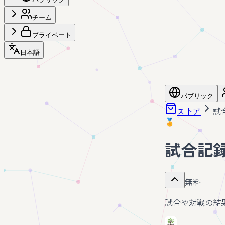
チーム
プライベート
日本語
パブリック
ストア
試
🏅
試合記
無料
試合や対戦の結