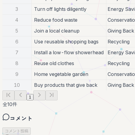
3
Turn off lights diligently
Energy Sav
4
Reduce food waste
Conservati
5
Join a local cleanup
Giving Back
6
Use reusable shopping bags
Recycling
7
Install a low-flow showerhead
Energy Sav
8
Reuse old clothes
Recycling
9
Home vegetable garden
Conservati
10
Buy products that give back
Giving Back
1
全
10
件
コメント
コメント投稿