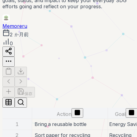
goals, status, and impact to keep your everyday SDG
efforts going and reflect on your progress.
Memoreru
2 か月前
0
保存
Action
Goal
1
Bring a reusable bottle
Energy Sav
2
Sort paper for recycling
Recycling