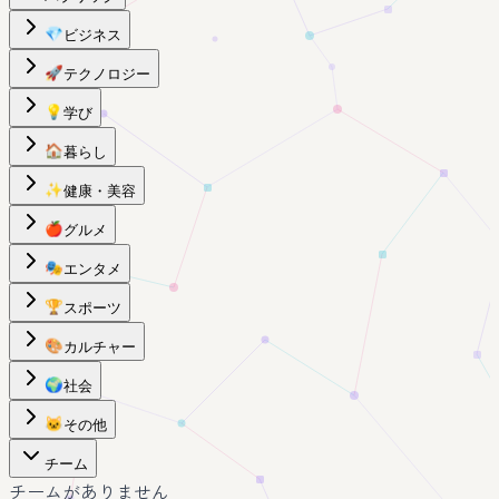
💎
ビジネス
🚀
テクノロジー
💡
学び
🏠
暮らし
✨
健康・美容
🍎
グルメ
🎭
エンタメ
🏆
スポーツ
🎨
カルチャー
🌍
社会
🐱
その他
チーム
チームがありません