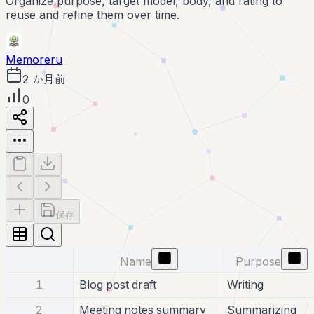
Organize purpose, target model, body, and rating to
reuse and refine them over time.
Memoreru
2 か月前
0
保存
Name
Purpose
1
Blog post draft
Writing
2
Meeting notes summary
Summarizing