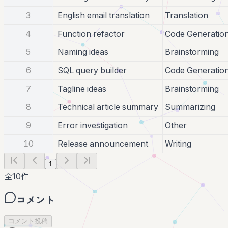
3
English email translation
Translation
4
Function refactor
Code Generatio
5
Naming ideas
Brainstorming
6
SQL query builder
Code Generatio
7
Tagline ideas
Brainstorming
8
Technical article summary
Summarizing
9
Error investigation
Other
10
Release announcement
Writing
1
全
10
件
コメント
コメント投稿