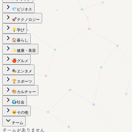
💎
ビジネス
🚀
テクノロジー
💡
学び
🏠
暮らし
✨
健康・美容
🍎
グルメ
🎭
エンタメ
🏆
スポーツ
🎨
カルチャー
🌍
社会
🐱
その他
チーム
チームがありません