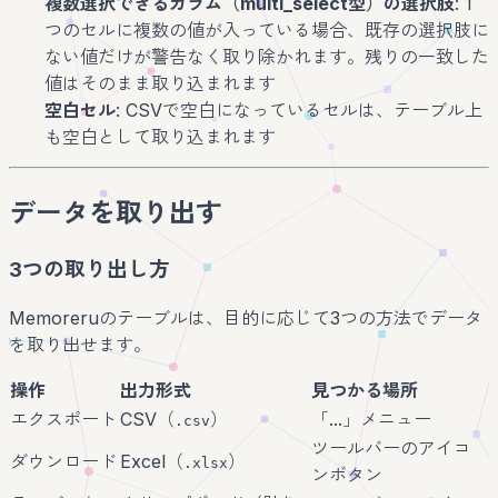
複数選択できるカラム（multi_select型）の選択肢
: 1
つのセルに複数の値が入っている場合、既存の選択肢に
ない値だけが警告なく取り除かれます。残りの一致した
値はそのまま取り込まれます
空白セル
: CSVで空白になっているセルは、テーブル上
も空白として取り込まれます
データを取り出す
3つの取り出し方
Memoreruのテーブルは、目的に応じて3つの方法でデータ
を取り出せます。
操作
出力形式
見つかる場所
エクスポート
CSV（
）
「...」メニュー
.csv
ツールバーのアイコ
ダウンロード
Excel（
）
.xlsx
ンボタン