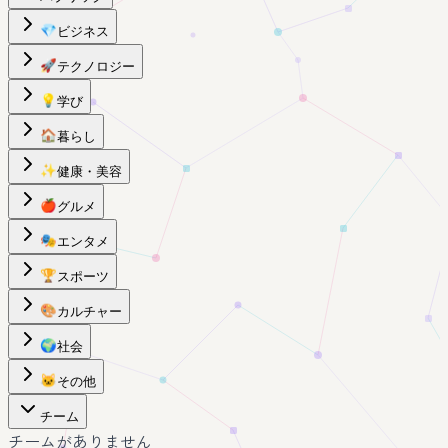
💎
ビジネス
🚀
テクノロジー
💡
学び
🏠
暮らし
✨
健康・美容
🍎
グルメ
🎭
エンタメ
🏆
スポーツ
🎨
カルチャー
🌍
社会
🐱
その他
チーム
チームがありません