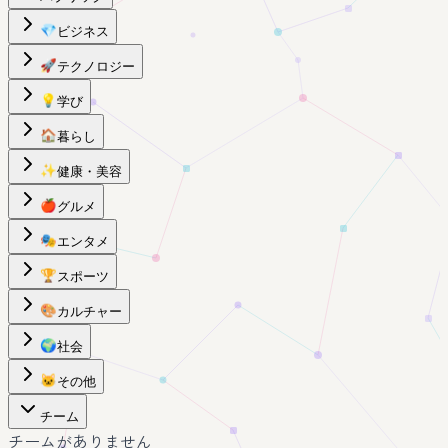
💎
ビジネス
🚀
テクノロジー
💡
学び
🏠
暮らし
✨
健康・美容
🍎
グルメ
🎭
エンタメ
🏆
スポーツ
🎨
カルチャー
🌍
社会
🐱
その他
チーム
チームがありません