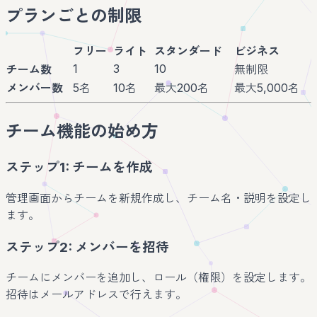
プランごとの制限
フリー
ライト
スタンダード
ビジネス
1
3
10
チーム数
無制限
メンバー数
5名
10名
最大200名
最大5,000名
チーム機能の始め方
ステップ1: チームを作成
管理画面からチームを新規作成し、チーム名・説明を設定し
ます。
ステップ2: メンバーを招待
チームにメンバーを追加し、ロール（権限）を設定します。
招待はメールアドレスで行えます。