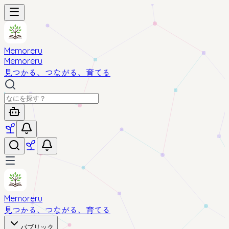
Memoreru
Memoreru
見つかる、つながる、育てる
Memoreru
見つかる、つながる、育てる
パブリック