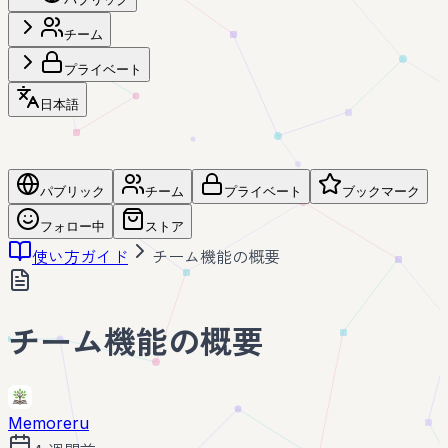
チーム
プライベート
日本語
パブリック
チーム
プライベート
ブックマーク
フォロー中
ストア
使い方ガイド
チーム機能の概要
チーム機能の概要
Memoreru