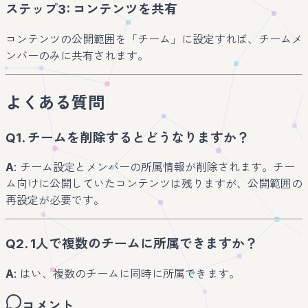
ステップ3: コンテンツを共有
コンテンツの公開範囲を「チーム」に設定すれば、チームメ
ンバーのみに共有されます。
よくある質問
Q1. チームを削除するとどうなりますか？
A
: チーム設定とメンバーの所属情報が削除されます。チー
ム向けに公開していたコンテンツは残りますが、公開範囲の
再設定が必要です。
Q2. 1人で複数のチームに所属できますか？
A
: はい、複数のチームに同時に所属できます。
コメント