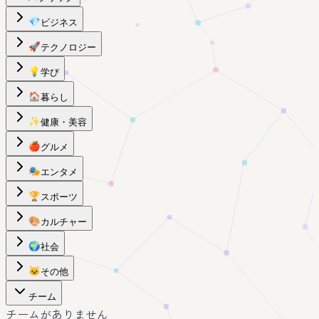
💎
ビジネス
🚀
テクノロジー
💡
学び
🏠
暮らし
✨
健康・美容
🍎
グルメ
🎭
エンタメ
🏆
スポーツ
🎨
カルチャー
🌍
社会
🐱
その他
チーム
チームがありません