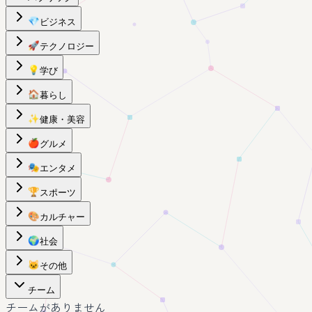
💎
ビジネス
🚀
テクノロジー
💡
学び
🏠
暮らし
✨
健康・美容
🍎
グルメ
🎭
エンタメ
🏆
スポーツ
🎨
カルチャー
🌍
社会
🐱
その他
チーム
チームがありません