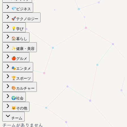
💎
ビジネス
🚀
テクノロジー
💡
学び
🏠
暮らし
✨
健康・美容
🍎
グルメ
🎭
エンタメ
🏆
スポーツ
🎨
カルチャー
🌍
社会
🐱
その他
チーム
チームがありません