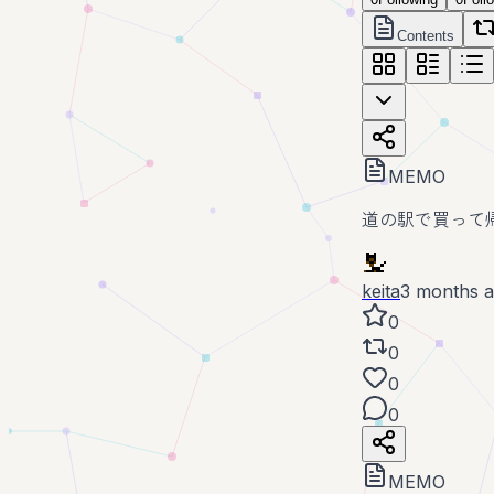
Contents
MEMO
道の駅で買って
keita
3 months 
0
0
0
0
MEMO