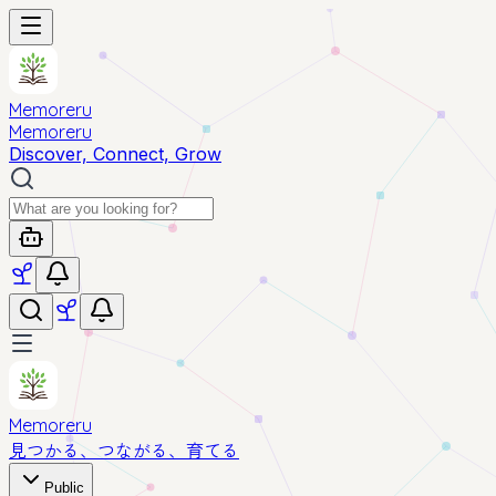
Memoreru
Memoreru
Discover, Connect, Grow
Memoreru
見つかる、つながる、育てる
Public