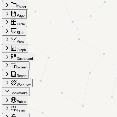
Folder
Page
Table
Slide
View
Graph
Dashboard
Screen
Report
Workflow
Bookmarks
Public
Team