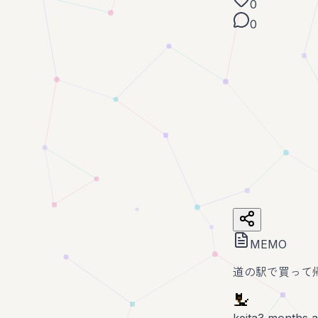
0
0
MEMO
道の駅で買って
keita
3 months 