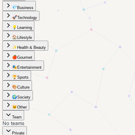
💎
Business
🚀
Technology
💡
Learning
🏠
Lifestyle
✨
Health & Beauty
🍎
Gourmet
🎭
Entertainment
🏆
Sports
🎨
Culture
🌍
Society
🐱
Other
Team
No teams
Private