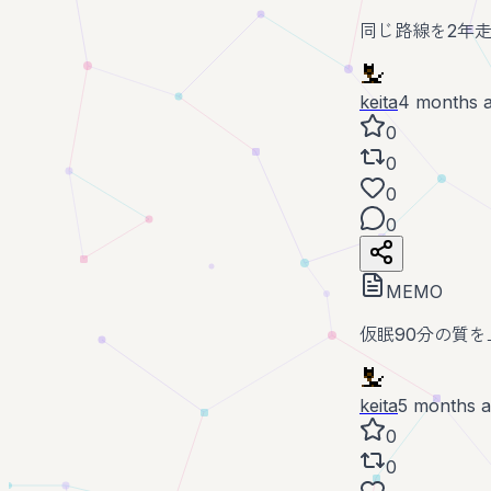
同じ路線を2年
keita
4 months 
0
0
0
0
MEMO
仮眠90分の質
keita
5 months 
0
0