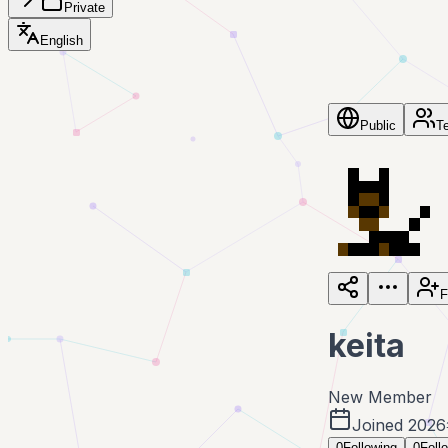
Private
English
Public
T
F
keita
New Member
Joined 202
0
Following
0
Foll