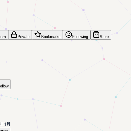
eam
Private
Bookmarks
Following
Store
ollow
6年1月
owers