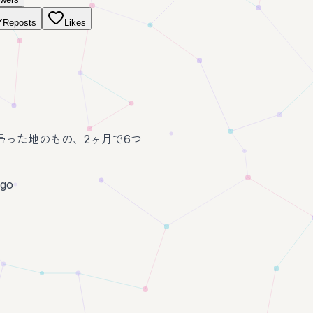
Reposts
Likes
帰った地のもの、2ヶ月で6つ
ago