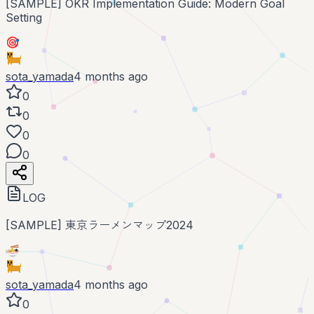
[SAMPLE] OKR Implementation Guide: Modern Goal
Setting
🎯
sota_yamada
4 months ago
0
0
0
0
LOG
[SAMPLE] 東京ラーメンマップ2024
🍜
sota_yamada
4 months ago
0