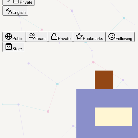
Private
English
Public
Team
Private
Bookmarks
Following
Store