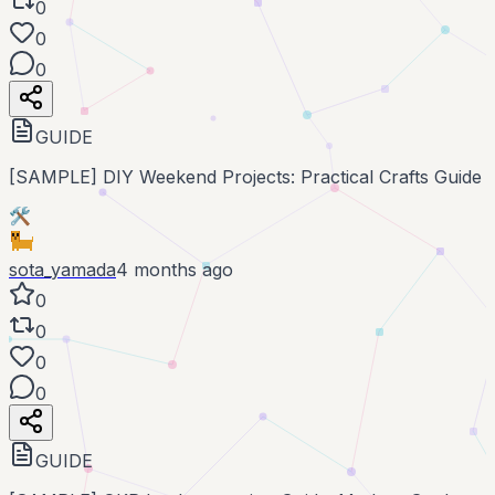
0
0
0
GUIDE
[SAMPLE] DIY Weekend Projects: Practical Crafts Guide
🛠️
sota_yamada
4 months ago
0
0
0
0
GUIDE