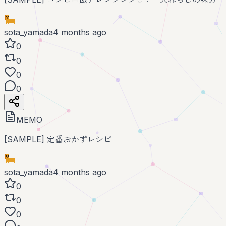
sota_yamada
4 months ago
0
0
0
0
MEMO
[SAMPLE] 定番おかずレシピ
sota_yamada
4 months ago
0
0
0