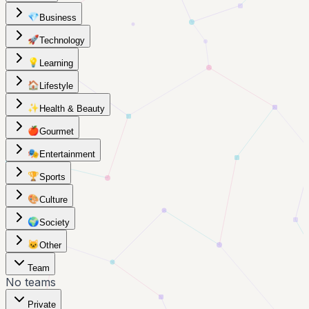
💎
Business
🚀
Technology
💡
Learning
🏠
Lifestyle
✨
Health & Beauty
🍎
Gourmet
🎭
Entertainment
🏆
Sports
🎨
Culture
🌍
Society
🐱
Other
Team
No teams
Private