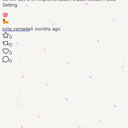
Setting
🎯
sota_yamada
4 months ago
0
0
0
0