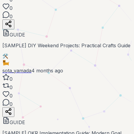
0
0
GUIDE
[SAMPLE] DIY Weekend Projects: Practical Crafts Guide
🛠️
sota_yamada
4 months ago
0
0
0
0
GUIDE
[SAMPLE] OKR Implementation Guide: Modern Goal