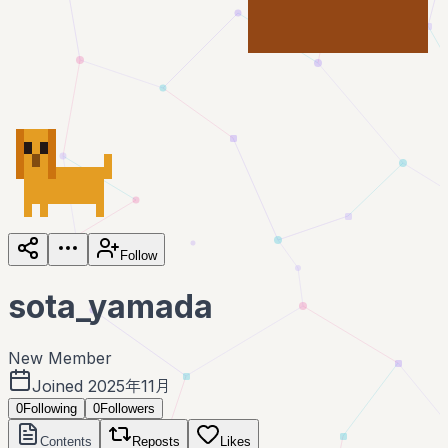
Follow
sota_yamada
New Member
Joined 2025年11月
0
Following
0
Followers
Contents
Reposts
Likes