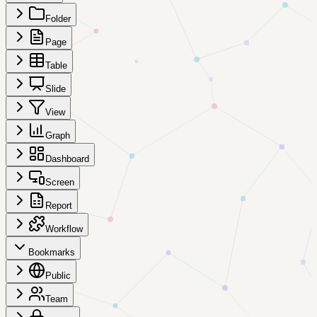
Folder
Page
Table
Slide
View
Graph
Dashboard
Screen
Report
Workflow
Bookmarks
Public
Team