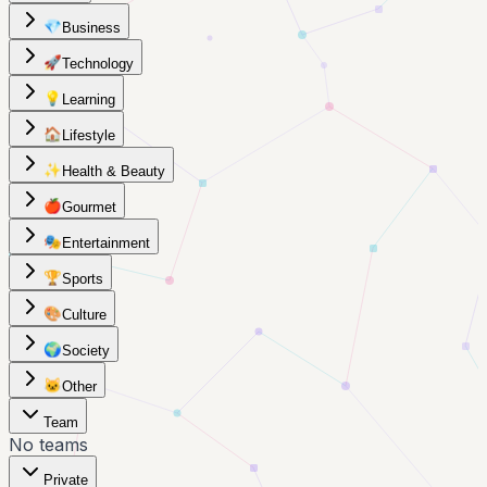
💎
Business
🚀
Technology
💡
Learning
🏠
Lifestyle
✨
Health & Beauty
🍎
Gourmet
🎭
Entertainment
🏆
Sports
🎨
Culture
🌍
Society
🐱
Other
Team
No teams
Private