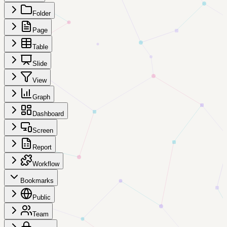
Folder
Page
Table
Slide
View
Graph
Dashboard
Screen
Report
Workflow
Bookmarks
Public
Team