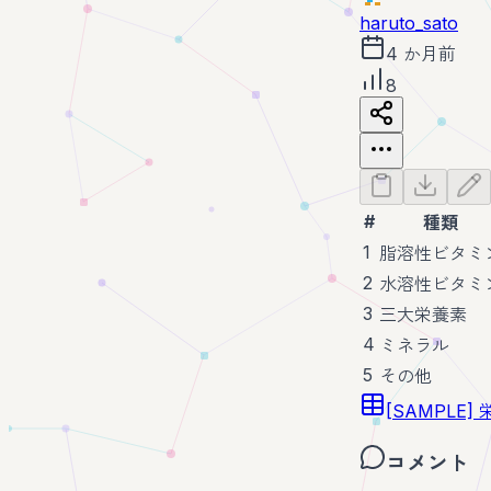
haruto_sato
4 か月前
8
#
種類
1
脂溶性ビタミ
2
水溶性ビタミ
3
三大栄養素
4
ミネラル
5
その他
[SAMPLE
コメント