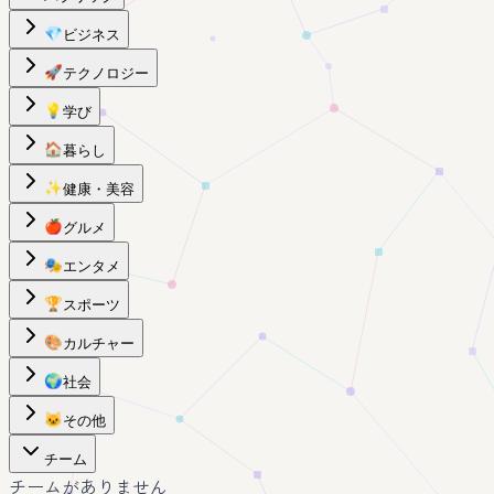
💎
ビジネス
🚀
テクノロジー
💡
学び
🏠
暮らし
✨
健康・美容
🍎
グルメ
🎭
エンタメ
🏆
スポーツ
🎨
カルチャー
🌍
社会
🐱
その他
チーム
チームがありません