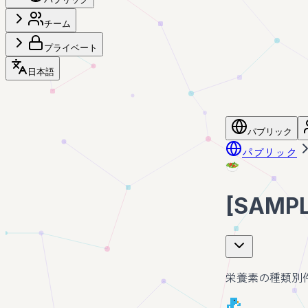
チーム
プライベート
日本語
パブリック
パブリック
🥗
[SAM
栄養素の種類別