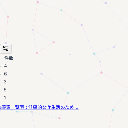
件数
4
ン
6
ン
3
5
1
] 栄養素一覧表 : 健康的な食生活のために