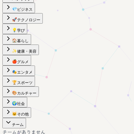
💎
ビジネス
🚀
テクノロジー
💡
学び
🏠
暮らし
✨
健康・美容
🍎
グルメ
🎭
エンタメ
🏆
スポーツ
🎨
カルチャー
🌍
社会
🐱
その他
チーム
チームがありません