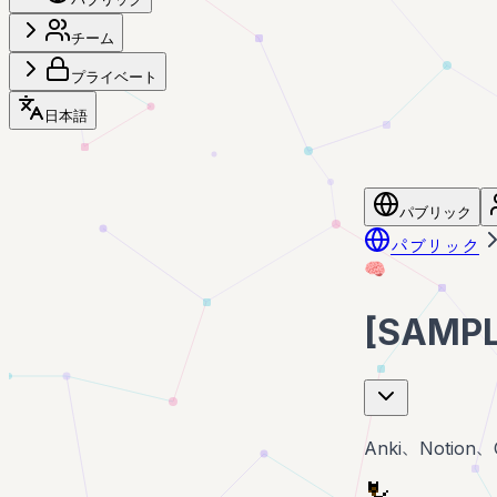
チーム
プライベート
日本語
パブリック
パブリック
🧠
[SAM
Anki、Noti