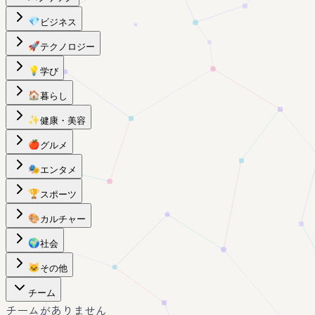
💎
ビジネス
🚀
テクノロジー
💡
学び
🏠
暮らし
✨
健康・美容
🍎
グルメ
🎭
エンタメ
🏆
スポーツ
🎨
カルチャー
🌍
社会
🐱
その他
チーム
チームがありません