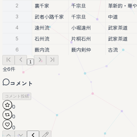
2
裏千家
千宗旦
革新的・華
3
武者小路千家
千宗旦
中道
4
遠州流
小堀遠州
武家茶道
5
石州流
片桐石州
武家茶道
6
薮内流
薮内剣仲
古流
1
全
6
件
コメント
コメント投稿
0
0
0