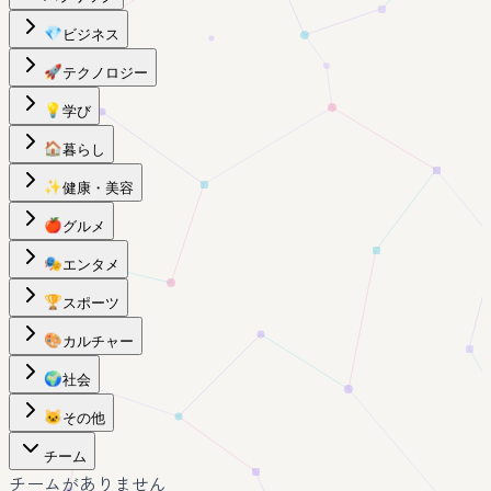
💎
ビジネス
🚀
テクノロジー
💡
学び
🏠
暮らし
✨
健康・美容
🍎
グルメ
🎭
エンタメ
🏆
スポーツ
🎨
カルチャー
🌍
社会
🐱
その他
チーム
チームがありません