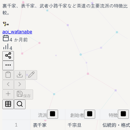
裏千家、表千家、武者小路千家など茶道の主要流派の特徴比
較。
aoi_watanabe
4 か月前
4
保存
流派
創始者
特徴
1
表千家
千宗旦
伝統的・格