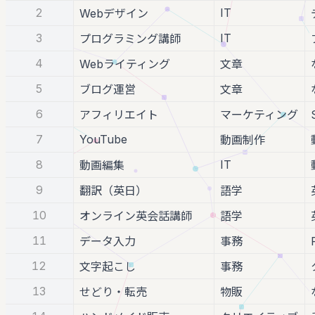
2
IT
Webデザイン
3
IT
プログラミング講師
4
Webライティング
文章
5
ブログ運営
文章
6
アフィリエイト
マーケティング
7
YouTube
動画制作
8
IT
動画編集
9
翻訳（英日）
語学
10
オンライン英会話講師
語学
11
データ入力
事務
12
文字起こし
事務
13
せどり・転売
物販