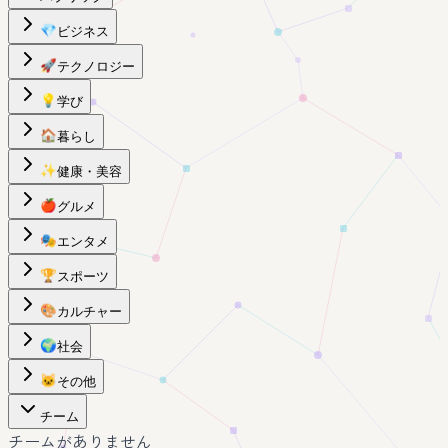
💎
ビジネス
🚀
テクノロジー
💡
学び
🏠
暮らし
✨
健康・美容
🍎
グルメ
🎭
エンタメ
🏆
スポーツ
🎨
カルチャー
🌍
社会
🐱
その他
チーム
チームがありません