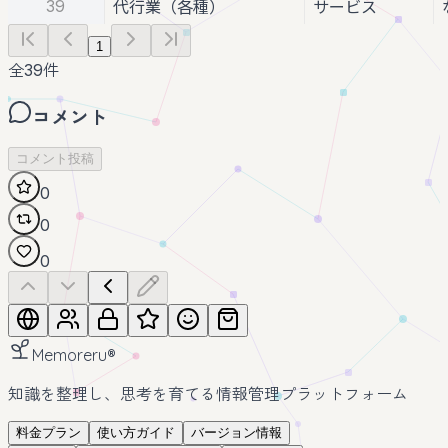
39
代行業（各種）
サービス
1
全
39
件
コメント
コメント投稿
0
0
0
Memoreru
®
知識を整理し、思考を育てる情報管理プラットフォーム
料金プラン
使い方ガイド
バージョン情報