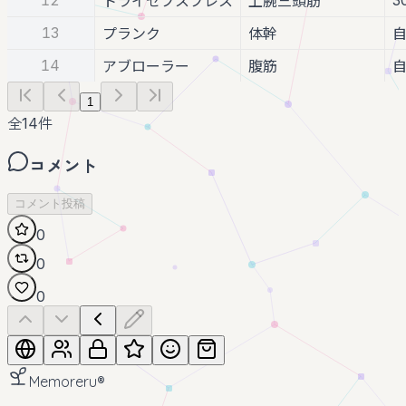
トライセプスプレス
上腕三頭筋
13
プランク
体幹
14
アブローラー
腹筋
1
全
14
件
コメント
コメント投稿
0
0
0
Memoreru
®