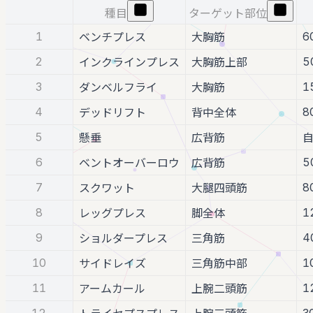
種目
ターゲット部位
1
6
ベンチプレス
大胸筋
2
5
インクラインプレス
大胸筋上部
3
1
ダンベルフライ
大胸筋
4
8
デッドリフト
背中全体
5
懸垂
広背筋
6
5
ベントオーバーロウ
広背筋
7
8
スクワット
大腿四頭筋
8
1
レッグプレス
脚全体
9
4
ショルダープレス
三角筋
10
1
サイドレイズ
三角筋中部
11
1
アームカール
上腕二頭筋
12
3