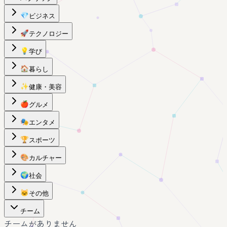
💎
ビジネス
🚀
テクノロジー
💡
学び
🏠
暮らし
✨
健康・美容
🍎
グルメ
🎭
エンタメ
🏆
スポーツ
🎨
カルチャー
🌍
社会
🐱
その他
チーム
チームがありません