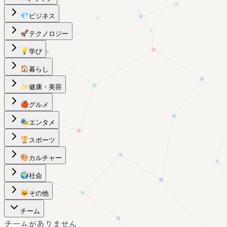
💎
ビジネス
🚀
テクノロジー
💡
学び
🏠
暮らし
✨
健康・美容
🍎
グルメ
🎭
エンタメ
🏆
スポーツ
🎨
カルチャー
🌍
社会
🐱
その他
チーム
チームがありません