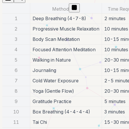
Method
Time Req
1
Deep Breathing (4-7-8)
2 minutes
2
Progressive Muscle Relaxation
10 minutes
3
Body Scan Meditation
10-15 min
4
Focused Attention Meditation
10 minutes
5
Walking in Nature
20-30 min
6
Journaling
10-15 min
7
Cold Water Exposure
2-5 minut
8
Yoga (Gentle Flow)
20-30 min
9
Gratitude Practice
5 minutes
10
Box Breathing (4-4-4-4)
3 minutes
11
Tai Chi
15-30 min