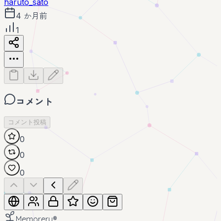
haruto_sato
4 か月前
1
コメント
コメント投稿
0
0
0
Memoreru
®