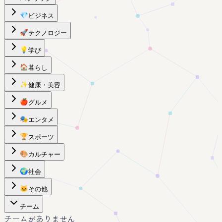
💎
ビジネス
🚀
テクノロジー
💡
学び
🏠
暮らし
✨
健康・美容
🍎
グルメ
🎭
エンタメ
🏆
スポーツ
🎨
カルチャー
🌍
社会
🐱
その他
チーム
チームがありません