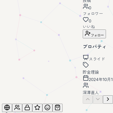
投稿
0
フォロワー
0
いいね
フォロー
プロパティ
スライド
貯金
理論
2024年10月
深澤直人