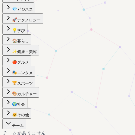
💎
ビジネス
🚀
テクノロジー
💡
学び
🏠
暮らし
✨
健康・美容
🍎
グルメ
🎭
エンタメ
🏆
スポーツ
🎨
カルチャー
🌍
社会
🐱
その他
チーム
チームがありません