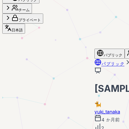
チーム
プライベート
日本語
パブリック
パブリック
[SAM
yuki_tanaka
4 か月前
2