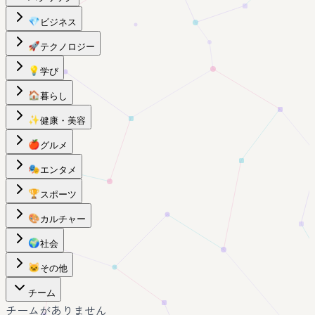
💎
ビジネス
🚀
テクノロジー
💡
学び
🏠
暮らし
✨
健康・美容
🍎
グルメ
🎭
エンタメ
🏆
スポーツ
🎨
カルチャー
🌍
社会
🐱
その他
チーム
チームがありません