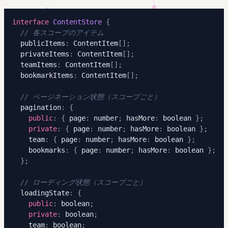
interface
ContentStore
{
// 各スコープのアイテム
  publicItems
:
 ContentItem
[
]
;
  privateItems
:
 ContentItem
[
]
;
  teamItems
:
 ContentItem
[
]
;
  bookmarkItems
:
 ContentItem
[
]
;
// ページネーション状態（スコープごと）
  pagination
:
{
public
:
{
 page
:
number
;
 hasMore
:
boolean
}
;
private
:
{
 page
:
number
;
 hasMore
:
boolean
}
;
    team
:
{
 page
:
number
;
 hasMore
:
boolean
}
;
    bookmarks
:
{
 page
:
number
;
 hasMore
:
boolean
}
;
}
;
// ローディング状態（スコープごと）
  loadingState
:
{
public
:
boolean
;
private
:
boolean
;
    team
:
boolean
;