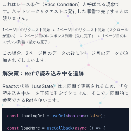
これはレース条件（Race Condition）と呼ばれる現象で
す。ネットワークリクエストは発行した順番で完了するとは
限りません。
1ページ目のリクエスト開始 ↓ 2ページ目のリクエスト開始（スクロール
が速い） ↓ 2ページ目のレスポンス到着（先に完了） ↓ 1ページ目のレ
スポンス到着（後から完了）
この場合、2ページ目のデータの後に1ページ目のデータが追
加されてしまいます。
解決策：Refで読み込み中を追跡
Reactの状態（useState）は非同期で更新されるため、「今
読み込み中か」を正確に判定できません。そこで、同期的に
参照できるRefを使います。
const
 loadingRef 
=
useRef
<
boolean
>
(
false
)
;
const
 loadMore 
=
useCallback
(
async
(
)
=>
{