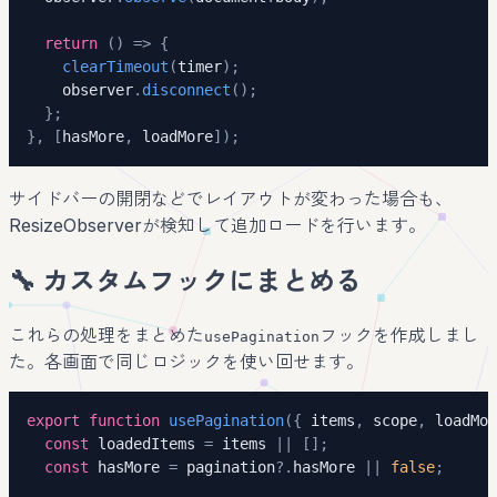
return
(
)
=>
{
clearTimeout
(
timer
)
;
    observer
.
disconnect
(
)
;
}
;
}
,
[
hasMore
,
 loadMore
]
)
;
サイドバーの開閉などでレイアウトが変わった場合も、
ResizeObserverが検知して追加ロードを行います。
🔧 カスタムフックにまとめる
これらの処理をまとめた
フックを作成しまし
usePagination
た。各画面で同じロジックを使い回せます。
export
function
usePagination
(
{
 items
,
 scope
,
 loadMor
const
 loadedItems 
=
 items 
||
[
]
;
const
 hasMore 
=
 pagination
?.
hasMore 
||
false
;