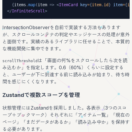
{
items
.
map
(
item 
=>
<
ItemCard
key
=
{
item
.
id
}
item
=
{
it
</
InfiniteScroll
>
IntersectionObserverを自前で実装する方法もあります
が、スクロールコンテナの判定やエッジケースの処理が意外
と面倒です。実績のあるライブラリに任せることで、本質的
な機能開発に集中できます。
は「画面の何%をスクロールしたら次を読
scrollThreshold
み込むか」を指定します。0.6（60%）くらいに設定する
と、ユーザーが下に到達する前に読み込みが始まり、待ち時
間を感じにくくなります。
Zustandで複数スコープを管理
状態管理にはZustandを採用しました。各表示（3つのスコ
ープ＋ブックマーク）それぞれに「アイテム一覧」「現在の
ページ」「まだデータがあるか」「読み込み中か」を保持す
る必要があります。