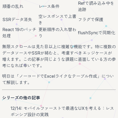
Refで読み込み中を
順番の乱れ
レース条件
追跡
空レスポンスで上書
SSRデータ消失
フラグで保護
き
React 19のバッチ
更新順序の入れ替わ
flushSyncで同期化
処理
り
無限スクロールは見た目以上に複雑な機能です。特に複数の
データソースやSSRが絡むと、考慮すべきエッジケースが
増えます。この記事が同じような課題に直面している方の参
考になれば幸いです。
明日は「ノーコードでExcelライクなテーブル作成」につい
て解説します。
シリーズの他の記事
12/14: モバイルファーストで最適なUXを考える：レス
ポンシブ設計の実践