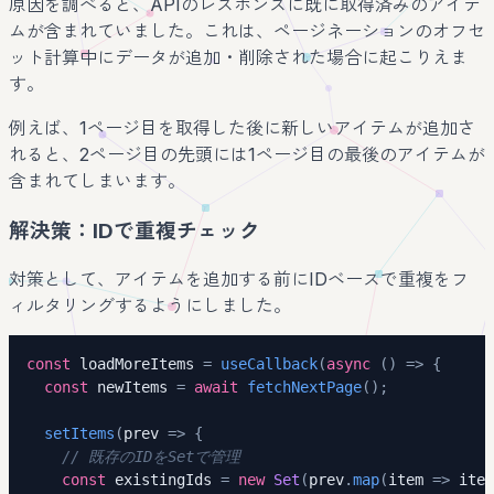
原因を調べると、APIのレスポンスに既に取得済みのアイテ
ムが含まれていました。これは、ページネーションのオフセ
ット計算中にデータが追加・削除された場合に起こりえま
す。
例えば、1ページ目を取得した後に新しいアイテムが追加さ
れると、2ページ目の先頭には1ページ目の最後のアイテムが
含まれてしまいます。
解決策：IDで重複チェック
対策として、アイテムを追加する前にIDベースで重複をフ
ィルタリングするようにしました。
const
 loadMoreItems 
=
useCallback
(
async
(
)
=>
{
const
 newItems 
=
await
fetchNextPage
(
)
;
setItems
(
prev 
=>
{
// 既存のIDをSetで管理
const
 existingIds 
=
new
Set
(
prev
.
map
(
item 
=>
 item