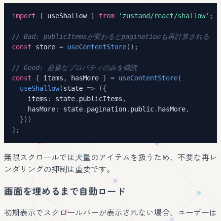
import
{
 useShallow 
}
from
'zustand/react/shallow'
;
// Bad: publicItemsが変わるとpaginationも再計算される
const
 store 
=
useContentStore
(
)
;
// Good: 必要なプロパティのみを購読
const
{
 items
,
 hasMore 
}
=
useContentStore
(
useShallow
(
state 
=>
(
{
    items
:
 state
.
publicItems
,
    hasMore
:
 state
.
pagination
.
public
.
hasMore
,
}
)
)
)
;
無限スクロールでは大量のアイテムを扱うため、不要な再レ
ンダリングの抑制は重要です。
画面を埋めるまで自動ロード
初期表示でスクロールバーが表示されない場合、ユーザーは