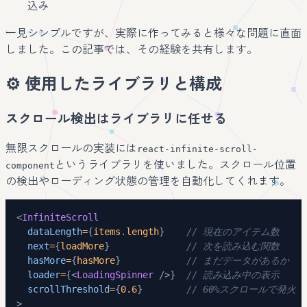
込み
一見シンプルですが、実際に作ってみると様々な問題に直面
しました。この記事では、その経験を共有します。
⚙️ 使用したライブラリと構成
スクロール検出はライブラリに任せる
無限スクロールの実装には
react-infinite-scroll-
というライブラリを使いました。スクロール位置
component
の検出やローディング状態の管理を自動化してくれます。
<
InfiniteScroll
dataLength
=
{
items
.
length
}
// 現在のアイテム数
next
=
{
loadMore
}
// 次を読み込む関数
hasMore
=
{
hasMore
}
// まだデータがあるか
loader
=
{
<
LoadingSpinner
/>
}
// 読み込み中の表示
scrollThreshold
=
{
0.6
}
// 60%スクロールで発火
>