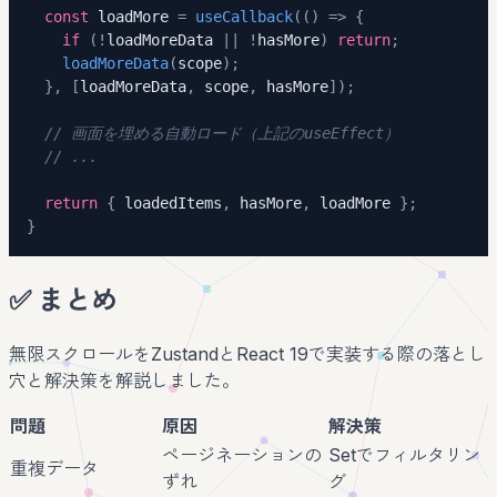
const
 loadMore 
=
useCallback
(
(
)
=>
{
if
(
!
loadMoreData 
||
!
hasMore
)
return
;
loadMoreData
(
scope
)
;
}
,
[
loadMoreData
,
 scope
,
 hasMore
]
)
;
// 画面を埋める自動ロード（上記のuseEffect）
// ...
return
{
 loadedItems
,
 hasMore
,
 loadMore 
}
;
}
✅ まとめ
無限スクロールをZustandとReact 19で実装する際の落とし
穴と解決策を解説しました。
問題
原因
解決策
ページネーションの
Setでフィルタリン
重複データ
ずれ
グ