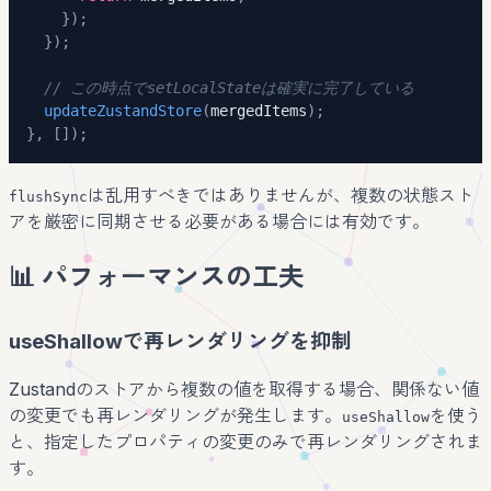
}
)
;
}
)
;
// この時点でsetLocalStateは確実に完了している
updateZustandStore
(
mergedItems
)
;
}
,
[
]
)
;
は乱用すべきではありませんが、複数の状態スト
flushSync
アを厳密に同期させる必要がある場合には有効です。
📊 パフォーマンスの工夫
useShallowで再レンダリングを抑制
Zustandのストアから複数の値を取得する場合、関係ない値
の変更でも再レンダリングが発生します。
を使う
useShallow
と、指定したプロパティの変更のみで再レンダリングされま
す。