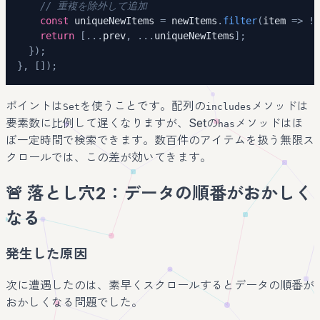
// 重複を除外して追加
const
 uniqueNewItems 
=
 newItems
.
filter
(
item 
=>
!
e
return
[
...
prev
,
...
uniqueNewItems
]
;
}
)
;
}
,
[
]
)
;
ポイントは
を使うことです。配列の
メソッドは
Set
includes
要素数に比例して遅くなりますが、Setの
メソッドはほ
has
ぼ一定時間で検索できます。数百件のアイテムを扱う無限ス
クロールでは、この差が効いてきます。
🚨 落とし穴2：データの順番がおかしく
なる
発生した原因
次に遭遇したのは、素早くスクロールするとデータの順番が
おかしくなる問題でした。