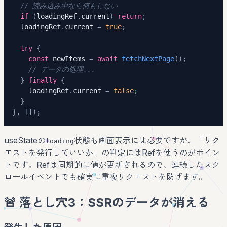
// 読み込み中なら何もしない
if
(
loadingRef
.
current
)
return
;
  loadingRef
.
current 
=
true
;
try
{
const
 newItems 
=
await
fetchNextPage
(
)
;
// データの処理...
}
finally
{
    loadingRef
.
current 
=
false
;
}
}
,
[
]
)
;
useStateの
状態も画面表示には必要ですが、「リク
loading
エストを発行していいか」の判定にはRefを使うのがポイン
トです。Refは同期的に値が更新されるので、連続したスク
ロールイベントでも確実に重複リクエストを防げます。
🚨 落とし穴3：SSRのデータが消える