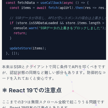
const
 fetchData 
=
useCallback
(
async
(
)
=>
{
const
 items 
=
await
fetch
(
apiUrl
)
.
then
(
res 
=>
 res
.
j
// SSRデータが存在し、APIが空レスポンスの場合は上書きし
if
(
store
.
isSSRDataLoaded 
&&
 store
.
items
.
length 
>
0
console
.
warn
(
'SSRデータの上書きをブロックしました'
)
;
return
;
}
updateStore
(
items
)
;
}
,
[
]
)
;
本来はSSRとクライアントで同じ条件でAPIを叩くべきです
が、認証状態の同期など難しい部分もあります。防御的なコ
ードを入れておくと安心です。
⚛️ React 19での注意点
ここまでの3つは無限スクロール全般で起こりうる問題です
が、React 19特有の注意点もあります。