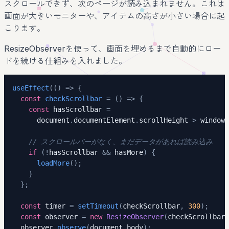
スクロールできず、次のページが読み込まれません。これは
画面が大きいモニターや、アイテムの高さが小さい場合に起
こります。
ResizeObserverを使って、画面を埋めるまで自動的にロー
ドを続ける仕組みを入れました。
useEffect
(
(
)
=>
{
const
checkScrollbar
=
(
)
=>
{
const
 hasScrollbar 
=
      document
.
documentElement
.
scrollHeight 
>
 window
.
// スクロールバーがなく、まだデータがあれば読み込み
if
(
!
hasScrollbar 
&&
 hasMore
)
{
loadMore
(
)
;
}
}
;
const
 timer 
=
setTimeout
(
checkScrollbar
,
300
)
;
const
 observer 
=
new
ResizeObserver
(
checkScrollbar
)
  observer
.
observe
(
document
.
body
)
;