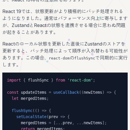
React 19では、状態更新がより積極的にバッチ処理される
ようになりました。通常はパフォーマンス向上に寄与します
が、ZustandとReactの状態を連携させる場合に思わぬ問題
が起きることがあります。
Reactのローカル状態を更新した直後にZustandのストアを
更新すると、バッチ処理によって順序が入れ替わる可能性が
あります。この場合、
の
で同期的に実行
react-dom
flushSync
します。
import
{
 flushSync 
}
from
'react-dom'
;
const
 updateItems 
=
useCallback
(
(
newItems
)
=>
{
let
 mergedItems
;
flushSync
(
(
)
=>
{
setLocalState
(
prev 
=>
{
      mergedItems 
=
[
...
prev
,
...
newItems
]
;
return
 mergedItems
;