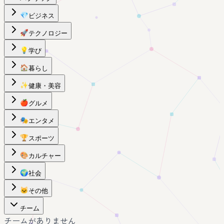
💎
ビジネス
🚀
テクノロジー
💡
学び
🏠
暮らし
✨
健康・美容
🍎
グルメ
🎭
エンタメ
🏆
スポーツ
🎨
カルチャー
🌍
社会
🐱
その他
チーム
チームがありません