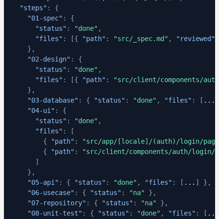
"steps"
:
{
"01-spec"
:
{
"status"
:
"done"
,
"files"
:
[
{
"path"
:
"src/_spec.md"
,
"reviewed"
:
}
,
"02-design"
:
{
"status"
:
"done"
,
"files"
:
[
{
"path"
:
"src/client/components/auth
}
,
"03-database"
:
{
"status"
:
"done"
,
"files"
:
[
...
]
"04-ui"
:
{
"status"
:
"done"
,
"files"
:
[
{
"path"
:
"src/app/[locale]/(auth)/login/page
{
"path"
:
"src/client/components/auth/login/L
]
}
,
"05-api"
:
{
"status"
:
"done"
,
"files"
:
[
...
]
}
,
"06-usecase"
:
{
"status"
:
"na"
}
,
"07-repository"
:
{
"status"
:
"na"
}
,
"08-unit-test"
:
{
"status"
:
"done"
,
"files"
:
[
...