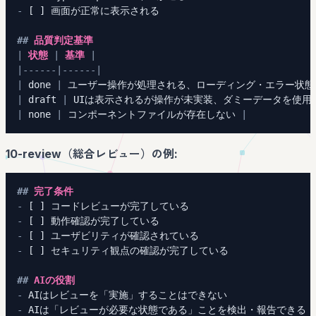
-
##
 品質判定基準
|
 状態 
|
 基準 
|
|
------
|
------
|
|
 done 
|
 ユーザー操作が処理される、ローディング・エラー状態
|
 draft 
|
 UIは表示されるが操作が未実装、ダミーデータを使用
|
 none 
|
 コンポーネントファイルが存在しない 
|
10-review（総合レビュー）の例:
##
 完了条件
-
-
-
-
##
 AIの役割
-
-
 AIは「レビューが必要な状態である」ことを検出・報告できる