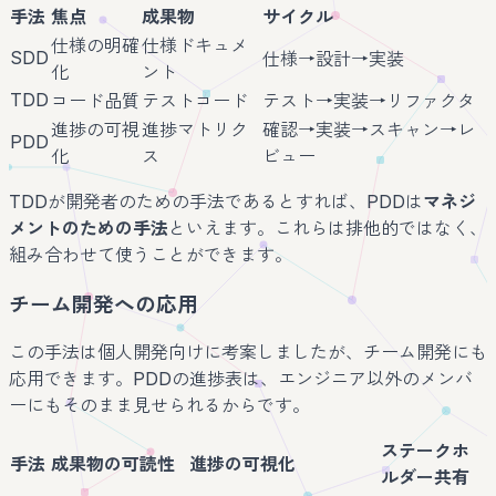
手法
焦点
成果物
サイクル
仕様の明確
仕様ドキュメ
SDD
仕様→設計→実装
化
ント
TDD
コード品質
テストコード
テスト→実装→リファクタ
進捗の可視
進捗マトリク
確認→実装→スキャン→レ
PDD
化
ス
ビュー
TDDが開発者のための手法であるとすれば、PDDは
マネジ
メントのための手法
といえます。これらは排他的ではなく、
組み合わせて使うことができます。
チーム開発への応用
この手法は個人開発向けに考案しましたが、チーム開発にも
応用できます。PDDの進捗表は、エンジニア以外のメンバ
ーにもそのまま見せられるからです。
ステークホ
手法
成果物の可読性
進捗の可視化
ルダー共有