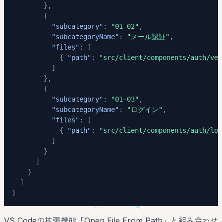
}
,
{
"subcategory"
:
"01-02"
,
"subcategoryName"
:
"メール認証"
,
"files"
:
[
{
"path"
:
"src/client/components/auth/ver
]
}
,
{
"subcategory"
:
"01-03"
,
"subcategoryName"
:
"ログイン"
,
"files"
:
[
{
"path"
:
"src/client/components/auth/log
]
}
]
}
]
}
VS Codeの拡張機能「Open File From Path」と組み合わせ