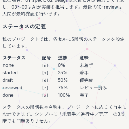
し、03〜09はAIが実装を担当します。最後の10-reviewは
人間が最終確認を行います。
ステータスの定義
私のプロジェクトでは、各セルに5段階のステータスを設定
しています。
ステータス
記号
進捗
意味
none
0%
未着手
[n]
started
25%
着手
[s]
draft
50%
仮完成
[d]
reviewed
75%
レビュー済み
[r]
done
100%
完了
[x]
ステータスの段階数や名称も、プロジェクトに応じて自由に
設計できます。シンプルに「未着手／進行中／完了」の3段
階でも問題ありません。