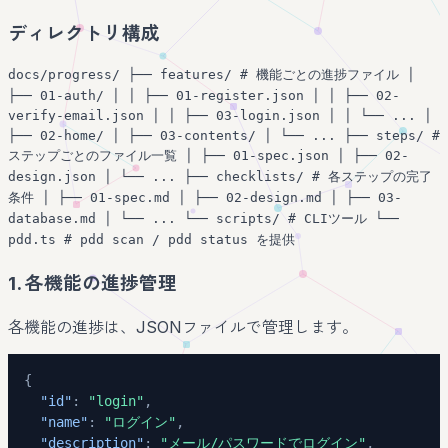
ディレクトリ構成
docs/progress/ ├── features/ # 機能ごとの進捗ファイル │
├── 01-auth/ │ │ ├── 01-register.json │ │ ├── 02-
verify-email.json │ │ ├── 03-login.json │ │ └── ... │
├── 02-home/ │ ├── 03-contents/ │ └── ... ├── steps/ #
ステップごとのファイル一覧 │ ├── 01-spec.json │ ├── 02-
design.json │ └── ... ├── checklists/ # 各ステップの完了
条件 │ ├── 01-spec.md │ ├── 02-design.md │ ├── 03-
database.md │ └── ... └── scripts/ # CLIツール └──
pdd.ts # pdd scan / pdd status を提供
1. 各機能の進捗管理
各機能の進捗は、JSONファイルで管理します。
{
"id"
:
"login"
,
"name"
:
"ログイン"
,
"description"
:
"メール/パスワードでログイン"
,