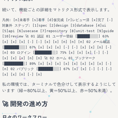
続いて、機能ごとの詳細をマトリクス形式で表示します。
凡例: [n]未着手 [s]着手 [d]仮完成 [r]レビュー済 [x]完了 [-]
対象外 ステップ: [1]spec [2]design [3]database [4]ui
[5]api [6]usecase [7]repository [8]unit-test [9]guide
[10]review 🚀 01 認証 01 ユーザー登録 [██████░░░░] 63%
[x] [x] [x] [-] [-] [x] [x] [n] [n] [n] 02 メール確認
[███████░░░] 67% [x] [x] [x] [-] [-] [x] [x] [n] [-]
[n] 03 ログイン [████████░░] 75% [x] [x] [x] [-] [-]
[x] [x] [x] [n] [n] 🚀 02 ホーム 01 ブックマーク
[█████████░] 89% [x] [x] [x] [x] [x] [x] [x] [x] [-]
[n] 02 パブリック [███████░░░] 67% [x] [x] [-] [-] [-]
[x] [x] [n] [-] [n]
私の環境では、ターミナルで色分けして表示するようにして
います（緑＝80%以上、黄＝50%以上、赤＝50%未満）。
🚀 開発の進め方
日々のワークフロー