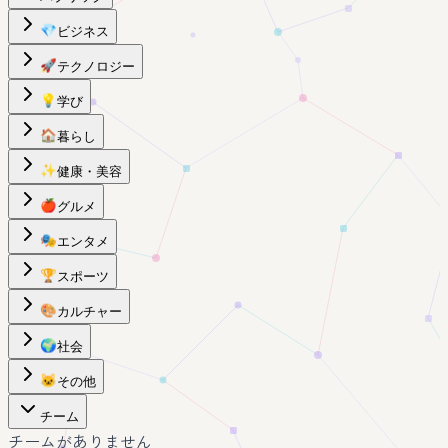
💎
ビジネス
🚀
テクノロジー
💡
学び
🏠
暮らし
✨
健康・美容
🍎
グルメ
🎭
エンタメ
🏆
スポーツ
🎨
カルチャー
🌍
社会
🐱
その他
チーム
チームがありません