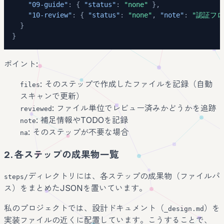
"09-guide"
:
{
"status"
:
"none"
}
,
"10-review"
:
{
"status"
:
"none"
,
"note"
:
"認証フ
}
}
ポイント:
: そのステップで作成したファイルを記録（自動
files
スキャンで更新）
: ファイル単位でレビュー済みかどうかを追跡
reviewed
: 補足情報やTODOを記録
note
: そのステップが不要な場合
na
2. 各ステップの成果物一覧
ディレクトリには、各ステップの成果物（ファイルパ
steps/
ス）をまとめたJSONを置いています。
私のプロジェクトでは、設計ドキュメント（
）を
_design.md
実装ファイルの近くに配置しています。こうすることで、