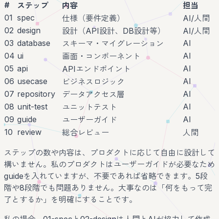
#
ステップ
内容
担当
01
spec
仕様（要件定義）
AI/人間
02
design
設計（API設計、DB設計等）
AI/人間
03
database
AI
スキーマ・マイグレーション
04
ui
AI
画面・コンポーネント
05
api
AI
APIエンドポイント
06
usecase
AI
ビジネスロジック
07
repository
AI
データアクセス層
08
unit-test
AI
ユニットテスト
09
guide
AI
ユーザーガイド
10
review
総合レビュー
人間
ステップの数や内容は、プロダクトに応じて自由に設計して
構いません。私のプロダクトはユーザーガイドが必要なため
guideを入れていますが、不要であれば省略できます。5段
階や8段階でも問題ありません。大事なのは「何をもって完
了とするか」を明確にすることです。
私の場合、01-specと02-designは人間とAIが協力して作成