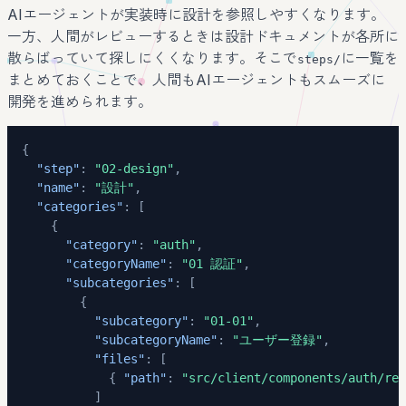
AIエージェントが実装時に設計を参照しやすくなります。
一方、人間がレビューするときは設計ドキュメントが各所に
散らばっていて探しにくくなります。そこで
に一覧を
steps/
まとめておくことで、人間もAIエージェントもスムーズに
開発を進められます。
{
"step"
:
"02-design"
,
"name"
:
"設計"
,
"categories"
:
[
{
"category"
:
"auth"
,
"categoryName"
:
"01 認証"
,
"subcategories"
:
[
{
"subcategory"
:
"01-01"
,
"subcategoryName"
:
"ユーザー登録"
,
"files"
:
[
{
"path"
:
"src/client/components/auth/reg
]