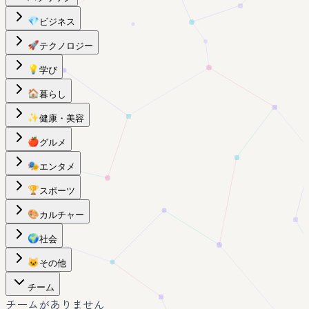
💎
ビジネス
🚀
テクノロジー
💡
学び
🏠
暮らし
✨
健康・美容
🍎
グルメ
🎭
エンタメ
🏆
スポーツ
🎨
カルチャー
🌍
社会
🐱
その他
チーム
チームがありません