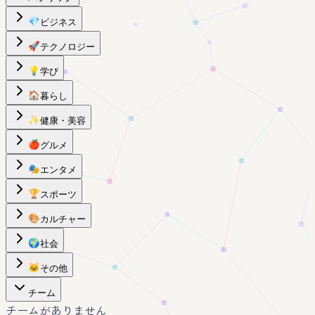
💎
ビジネス
🚀
テクノロジー
💡
学び
🏠
暮らし
✨
健康・美容
🍎
グルメ
🎭
エンタメ
🏆
スポーツ
🎨
カルチャー
🌍
社会
🐱
その他
チーム
チームがありません