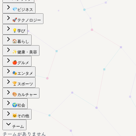
💎
ビジネス
🚀
テクノロジー
💡
学び
🏠
暮らし
✨
健康・美容
🍎
グルメ
🎭
エンタメ
🏆
スポーツ
🎨
カルチャー
🌍
社会
🐱
その他
チーム
チームがありません