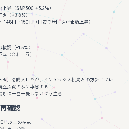
昇（S&P500 +5.2%）
調（+3.8%）
 148円→150円（円安で米国株評価額上昇）
軟調（-1.5%）
下落（金利上昇）
ヨタ）を購入したが、インデックス投資との方針にブレ
積立投資のみに専念する
動きに一喜一憂しないよう注意
再確認
 20年以上の視点
 全世界に分散