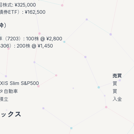
式: ¥325,000
ETF）: ¥162,500
枠）
203）: 100株 @ ¥2,800
06）: 200株 @ ¥1,450
売買
XIS Slim S&P500
買
タ自動車
買
積立
入金
ックス