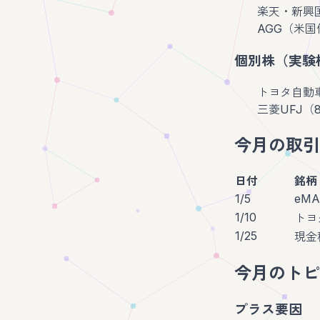
楽天・新興国株
AGG（米国債券
個別株（実験
トヨタ自動車（7
三菱UFJ（83
今月の取引
日付
銘柄
1/5
eMA
1/10
トヨ
1/25
現金
今月のトピ
プラス要因