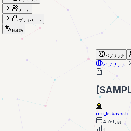
チーム
プライベート
日本語
パブリック
パブリック
[SAMP
ren_kobayashi
4 か月前
1