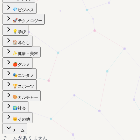
💎
ビジネス
🚀
テクノロジー
💡
学び
🏠
暮らし
✨
健康・美容
🍎
グルメ
🎭
エンタメ
🏆
スポーツ
🎨
カルチャー
🌍
社会
🐱
その他
チーム
チームがありません