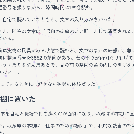
庫の隅の机で開いてみた。手元には、ちょうど整理中だった台
理番号を振りながら、隙間時間に1章分読む。
、自宅で読んでいたときと、文章の入り方がちがった。
ると、随筆の文章は「昭和の家庭のいい話」として消費される
ている。
前に実物の民具がある状態で読むと、文章のなかの細部が、急
前に整理番号K-3852の茶筒がある。蓋の塗りが内側だけ剥げ
いうくだりを読んだあとで、目の前の茶筒の蓋の内側の剥げを
きない）。
書しているときには起きない種類の体験だった。
棚に置いた
、本を自宅と職場で持ち歩くのが面倒になり、収蔵庫の本棚に
た。収蔵庫の本棚は「仕事のための場所」で、私的な読書のた
た。