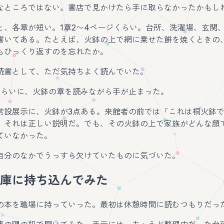
なところではない。書店で見かけたら手に取らなかったかもし
と、各章が短い。1章2〜4ページくらい。台所、洗濯場、玄関
書いてある。たとえば、火鉢の上で網に乗せた餅を焼くときの
もひっくり返すのを忘れたか。
読書として、ただ気持ちよく読んでいた。
くらいに、火鉢の章を読みながら手が止まった。
常設展示に、火鉢が3点ある。来館者の前では「これは桐火鉢
。それは正しい説明だ。でも、その火鉢の上で家族がどんな顔
ていなかった。
自分のなかでうっすら欠けていたものに気づいた。
庫に持ち込んでみた
の本を職場に持っていった。最初は休憩時間に読むつもりだっ