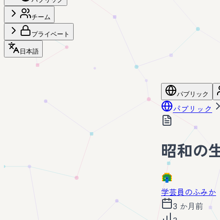
チーム
プライベート
日本語
パブリック
パブリック
昭和の
学芸員のふみか
3 か月前