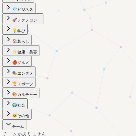
💎
ビジネス
🚀
テクノロジー
💡
学び
🏠
暮らし
✨
健康・美容
🍎
グルメ
🎭
エンタメ
🏆
スポーツ
🎨
カルチャー
🌍
社会
🐱
その他
チーム
チームがありません