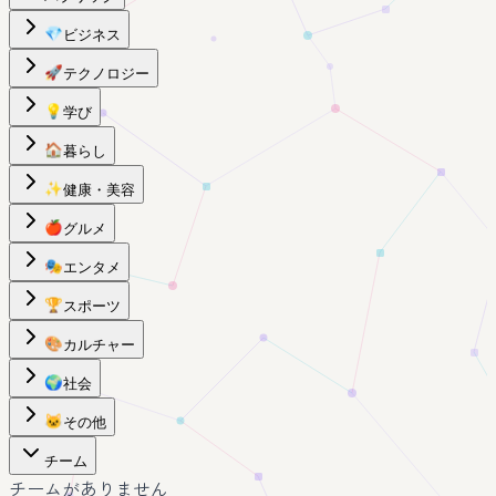
💎
ビジネス
🚀
テクノロジー
💡
学び
🏠
暮らし
✨
健康・美容
🍎
グルメ
🎭
エンタメ
🏆
スポーツ
🎨
カルチャー
🌍
社会
🐱
その他
チーム
チームがありません