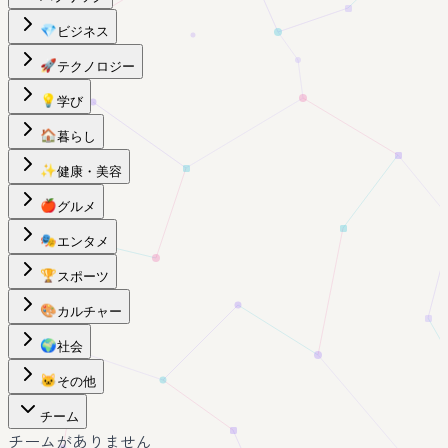
💎
ビジネス
🚀
テクノロジー
💡
学び
🏠
暮らし
✨
健康・美容
🍎
グルメ
🎭
エンタメ
🏆
スポーツ
🎨
カルチャー
🌍
社会
🐱
その他
チーム
チームがありません