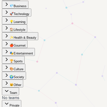
💎
Business
🚀
Technology
💡
Learning
🏠
Lifestyle
✨
Health & Beauty
🍎
Gourmet
🎭
Entertainment
🏆
Sports
🎨
Culture
🌍
Society
🐱
Other
Team
No teams
Private