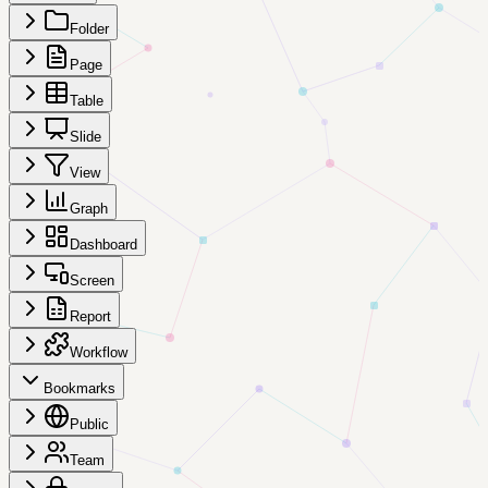
Folder
Page
Table
Slide
View
Graph
Dashboard
Screen
Report
Workflow
Bookmarks
Public
Team