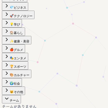
💎
ビジネス
🚀
テクノロジー
💡
学び
🏠
暮らし
✨
健康・美容
🍎
グルメ
🎭
エンタメ
🏆
スポーツ
🎨
カルチャー
🌍
社会
🐱
その他
チーム
チームがありません