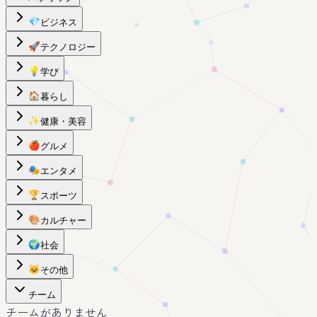
💎
ビジネス
🚀
テクノロジー
💡
学び
🏠
暮らし
✨
健康・美容
🍎
グルメ
🎭
エンタメ
🏆
スポーツ
🎨
カルチャー
🌍
社会
🐱
その他
チーム
チームがありません