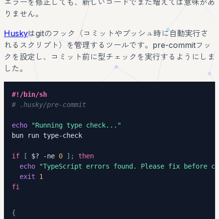
エラーを修正しても、新しいコードでまた増えては意味があ
りません。
Husky
はgitのフック（コミットやプッシュ時に自動実行さ
れるスクリプト）を管理するツールです。pre-commitフッ
クを設定し、コミット前に型チェックを実行するようにしま
した。
#!/bin/sh
# .husky/pre-commit
echo
"Running type check..."
if
[
$?
-ne
0
]
;
then
echo
"TypeScript errors found. Please fix before co
exit
1
fi
{