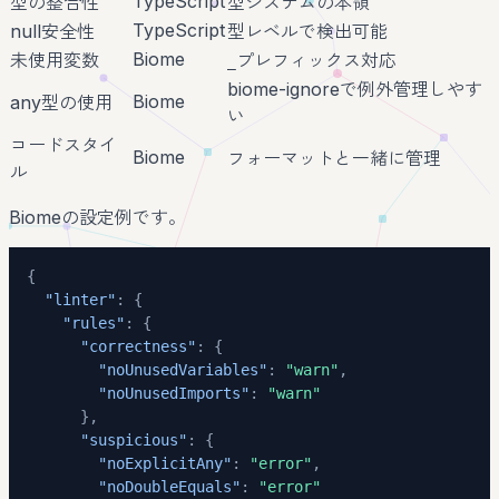
TypeScript
型の整合性
型システムの本領
TypeScript
null安全性
型レベルで検出可能
Biome
未使用変数
プレフィックス対応
_
biome-ignoreで例外管理しやす
Biome
any型の使用
い
コードスタイ
Biome
フォーマットと一緒に管理
ル
Biomeの設定例です。
{
"linter"
:
{
"rules"
:
{
"correctness"
:
{
"noUnusedVariables"
:
"warn"
,
"noUnusedImports"
:
"warn"
}
,
"suspicious"
:
{
"noExplicitAny"
:
"error"
,
"noDoubleEquals"
:
"error"