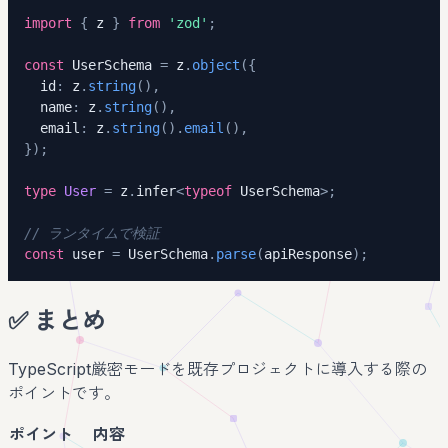
import
{
 z 
}
from
'zod'
;
const
 UserSchema 
=
 z
.
object
(
{
  id
:
 z
.
string
(
)
,
  name
:
 z
.
string
(
)
,
  email
:
 z
.
string
(
)
.
email
(
)
,
}
)
;
type
User
=
 z
.
infer
<
typeof
 UserSchema
>
;
// ランタイムで検証
const
 user 
=
 UserSchema
.
parse
(
apiResponse
)
;
✅ まとめ
TypeScript厳密モードを既存プロジェクトに導入する際の
ポイントです。
ポイント
内容