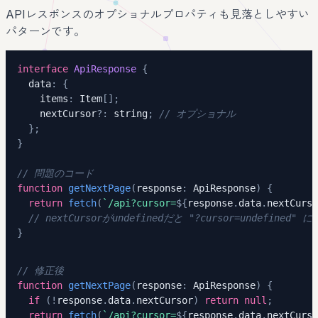
APIレスポンスのオプショナルプロパティも見落としやすい
パターンです。
interface
ApiResponse
{
  data
:
{
    items
:
 Item
[
]
;
    nextCursor
?
:
string
;
// オプショナル
}
;
}
// 問題のコード
function
getNextPage
(
response
:
 ApiResponse
)
{
return
fetch
(
`
/api?cursor=
${
response
.
data
.
nextCurso
// nextCursorがundefinedだと "?cursor=undefined" 
}
// 修正後
function
getNextPage
(
response
:
 ApiResponse
)
{
if
(
!
response
.
data
.
nextCursor
)
return
null
;
return
fetch
(
`
/api?cursor=
${
response
.
data
.
nextCurso