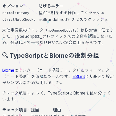
オプション
防げるエラー
型が不明なまま操作してクラッシュ
noImplicitAny
null/undefinedアクセスでクラッシュ
strictNullChecks
未使用変数のチェック（
）はBiomeに任せま
noUnusedLocals
した。TypeScriptは
プレフィックスの変数を認識しないた
_
め、分割代入で一部だけ使いたい場合に困るからです。
🔍 TypeScriptとBiomeの役割分担
Biome
はリンター（コード品質チェック）とフォーマッター
（コード整形）を兼ねたツールです。
ESLint
より高速で設定
がシンプルなため採用しました。
チェック項目によって、TypeScriptとBiomeを使い分けて
います。
チェック項目
担当
理由