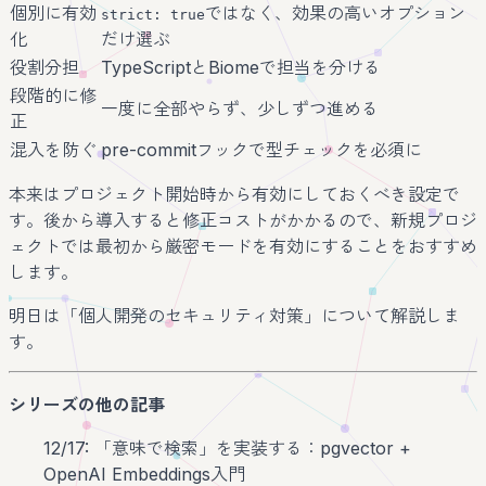
個別に有効
ではなく、効果の高いオプション
strict: true
化
だけ選ぶ
役割分担
TypeScriptとBiomeで担当を分ける
段階的に修
一度に全部やらず、少しずつ進める
正
混入を防ぐ
pre-commitフックで型チェックを必須に
本来はプロジェクト開始時から有効にしておくべき設定で
す。後から導入すると修正コストがかかるので、新規プロジ
ェクトでは最初から厳密モードを有効にすることをおすすめ
します。
明日は「個人開発のセキュリティ対策」について解説しま
す。
シリーズの他の記事
12/17: 「意味で検索」を実装する：pgvector +
OpenAI Embeddings入門