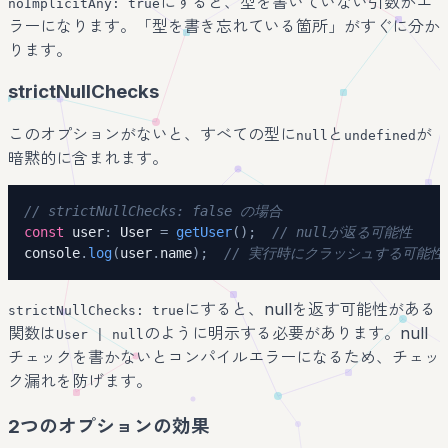
にすると、型を書いていない引数がエ
noImplicitAny: true
ラーになります。「型を書き忘れている箇所」がすぐに分か
ります。
strictNullChecks
このオプションがないと、すべての型に
と
が
null
undefined
暗黙的に含まれます。
// strictNullChecks: false の場合
const
 user
:
 User 
=
getUser
(
)
;
// nullが返る可能性
console
.
log
(
user
.
name
)
;
// 実行時にクラッシュする可能性
にすると、nullを返す可能性がある
strictNullChecks: true
関数は
のように明示する必要があります。null
User | null
チェックを書かないとコンパイルエラーになるため、チェッ
ク漏れを防げます。
2つのオプションの効果