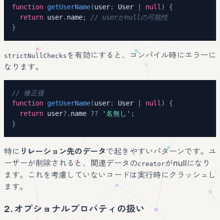
function
getUserName
(
user
:
 User 
|
null
)
{
return
 user
.
name
;
// userがnullの可能性
}
を有効にすると、コンパイル時にエラーに
strictNullChecks
なります。
// 修正後
function
getUserName
(
user
:
 User 
|
null
)
{
return
 user
?.
name 
??
'名無し'
;
}
特に
リレーション先のデータ
で起きやすいパターンです。ユ
ーザーが削除されると、関連データの
がnullになり
creator
ます。これを考慮していないコードは実行時にクラッシュし
ます。
2. オプショナルプロパティの扱い