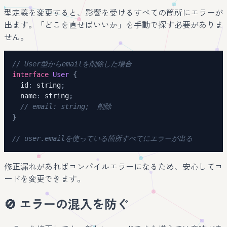
型定義を変更すると、影響を受けるすべての箇所にエラーが
出ます。「どこを直せばいいか」を手動で探す必要がありま
せん。
// User型からemailを削除した場合
interface
User
{
  id
:
string
;
  name
:
string
;
// email: string;  削除
}
// user.emailを使っている箇所すべてにエラーが出る
修正漏れがあればコンパイルエラーになるため、安心してコ
ードを変更できます。
🚫 エラーの混入を防ぐ