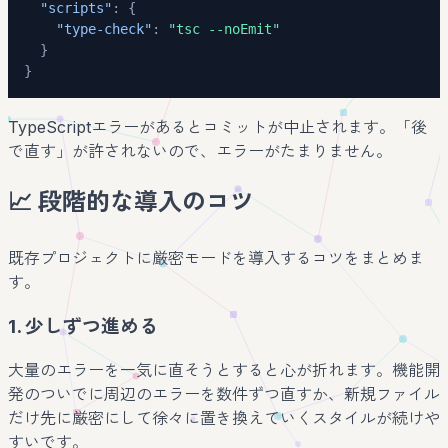
"scripts"
:
{
"type-check"
:
"tsc --noEmit"
}
}
TypeScriptエラーがあるとコミットが中止されます。「後
で直す」が許されないので、エラーがたまりません。
📈 段階的な導入のコツ
既存プロジェクトに厳密モードを導入するコツをまとめま
す。
1. 少しずつ進める
大量のエラーを一気に直そうとすると心が折れます。機能開
発のついでに周辺のエラーを数件ずつ直すか、新規ファイル
だけ先に厳密にして徐々に置き換えていくスタイルが続けや
すいです。