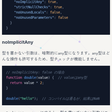
"noImplicitAny"
:
true
,
"strictNullChecks"
:
true
,
"noUnusedLocals"
:
false
,
"noUnusedParameters"
:
false
}
}
noImplicitAny
型を書かない引数は、暗黙的に
型になります。
型はど
any
any
んな操作も許可するため、型チェックが機能しません。
// noImplicitAny: false の場合
function
double
(
value
)
{
// valueはany型
return
 value 
*
2
;
}
double
(
"hello"
)
;
// コンパイルは通るが、結果はNaN