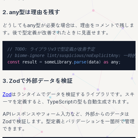
2. any型は理由を残す
どうしてもany型が必要な場合は、理由をコメントで残しま
す。後で型定義が改善されたときに見直せます。
// TODO: ライブラリv3で型定義が改善予定
// biome-ignore lint/suspicious/noExplicitAny: 一
const
 result 
=
 someLibrary
.
parse
(
data
)
as
any
;
3. Zodで外部データを検証
Zod
はランタイムでデータを検証するライブラリです。スキ
ーマを定義すると、TypeScriptの型も自動生成されます。
APIレスポンスやフォーム入力など、外部からのデータは
Zodで検証します。型定義とバリデーションを一箇所で管理
できます。