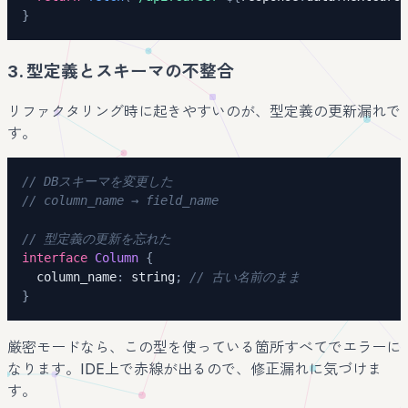
}
3. 型定義とスキーマの不整合
リファクタリング時に起きやすいのが、型定義の更新漏れで
す。
// DBスキーマを変更した
// column_name → field_name
// 型定義の更新を忘れた
interface
Column
{
  column_name
:
string
;
// 古い名前のまま
}
厳密モードなら、この型を使っている箇所すべてでエラーに
なります。IDE上で赤線が出るので、修正漏れに気づけま
す。