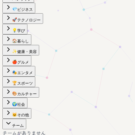
💎
ビジネス
🚀
テクノロジー
💡
学び
🏠
暮らし
✨
健康・美容
🍎
グルメ
🎭
エンタメ
🏆
スポーツ
🎨
カルチャー
🌍
社会
🐱
その他
チーム
チームがありません