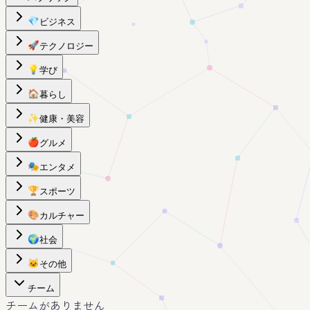
💎
ビジネス
🚀
テクノロジー
💡
学び
🏠
暮らし
✨
健康・美容
🍎
グルメ
🎭
エンタメ
🏆
スポーツ
🎨
カルチャー
🌍
社会
🐱
その他
チーム
チームがありません