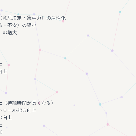
（意思決定・集中力）の活性化
怖・不安）の縮小
）の増大
上
向上
上（持続時間が長くなる）
トロール能力向上
の向上
上
加