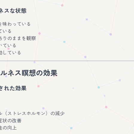
ネスな状態
を味わっている
ている
ありのままを観察
いている
動している
ルネス瞑想の効果
された効果
ル（ストレスホルモン）の減少
症状の改善
性の向上