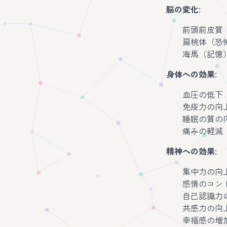
脳の変化
:
前頭前皮質
扁桃体（恐
海馬（記憶
身体への効果
:
血圧の低下
免疫力の向
睡眠の質の
痛みの軽減
精神への効果
:
集中力の向
感情のコン
自己認識力
共感力の向
幸福感の増