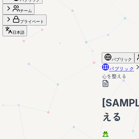
チーム
プライベート
日本語
パブリック
パブリック
心を整える
[SAM
える