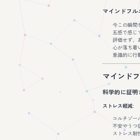
マインドフル
今この瞬間
五感で感じ
評価せず、
心が落ち着
意識的に行
マインドフ
科学的に証明
ストレス軽減
:
コルチゾー
不安やうつ
ストレス耐