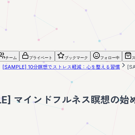
チーム
プライベート
ブックマーク
フォロー中
[SAMPLE] 10分瞑想でストレス軽減：心を整える習慣
[
PLE] マインドフルネス瞑想の始