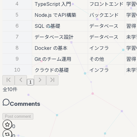
4
TypeScript 入門
フロントエンド
学習
5
Node.js でAPI構築
バックエンド
学習
6
SQL の基礎
データベース
習得
7
データベース設計
データベース
未学
8
Docker の基本
インフラ
学習
9
Git のチーム運用
その他
習得
10
クラウドの基礎
インフラ
未学
1
全
10
件
Comments
Post comment
0
0