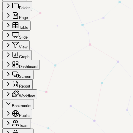
Folder
Page
Table
Slide
View
Graph
Dashboard
Screen
Report
Workflow
Bookmarks
Public
Team