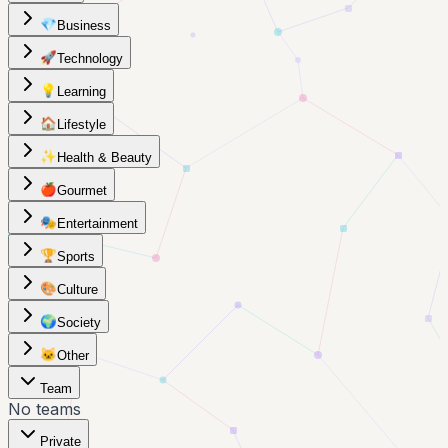
💎
Business
🚀
Technology
💡
Learning
🏠
Lifestyle
✨
Health & Beauty
🍎
Gourmet
🎭
Entertainment
🏆
Sports
🎨
Culture
🌍
Society
🐱
Other
Team
No teams
Private